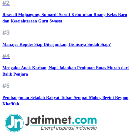
#2
Reses di Mojoagung, Sumardi Soroti Kebutuhan Ruang Kelas Baru
dan Kesejahteraan Guru Swasta
#3
Manajer Kopdes Siap Diterjunkan, Bisnisnya Sudah Siap?
#4
Mengaku Anak Korban, Napi Jalankan Penipuan Emas Murah dari
Balik Penjara
#5
Pembangunan Sekolah Rakyat Tuban Sempat Molor, Begini Respon
Khofifah