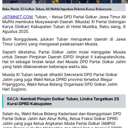
Buka Musda XI Golkar Tuban, Ali Mufthi Ingatkan Doktrin Karya Kekaryaan
JATIMNET.COM
, Tuban, - Ketua DPD Partai Golkar Jawa Timur Ali
Mufthi membuka Musyawarah Daerah (Musda) XI Partai Golongan
Karya (Golkar) Kabupaten Tuban di Hotel Mustika, Rabu siang, 6
Agustus 2025.
Bumi Ronggolawe, julukan Tuban merupakan daerah di Jawa
Timur (Jatim) yang mengawali pelaksanaan Musda.
Seperti diketahui, Partai Golkar Jatim mulai menggelar Musda
untuk Dewan Pimpinan Daerah (DPD) tingkat II kabupaten/kota.
Hal ini sebagai tindak lanjut dari Musda DPD Partai Golkar Jatim
yang telah dilaksanakan beberapa waktu lalu.
Musda XI Tuban tampak dihadiri Sekretaris DPD Partai Golkar
Jatim yang juga Wakil Ketua DPRD provinsi tersebut Blegur
Prijanggono, Wakil Ketua Bidang Organisasi DPD Golkar Jatim
Heri Sugiono.
BACA:
Kembali Pimpin Golkar Tuban, Lindra Targetkan 25
Kursi DPRD Kabupaten
Selain itu, Wakil Ketua Bidang Kaderisasi dan Keanggotaan DPD
Partai Golkar Jatim Aan Ainur Rofiq, Ketua Fraksi Golkar DPRD
Jatim yang juga Ketua Angkatan Muda Partai Golkar (AMPG)