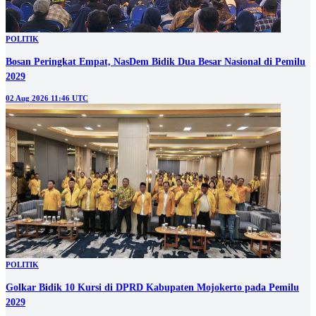
POLITIK
Bosan Peringkat Empat, NasDem Bidik Dua Besar Nasional di Pemilu
2029
02 Aug 2026 11:46 UTC
POLITIK
Golkar Bidik 10 Kursi di DPRD Kabupaten Mojokerto pada Pemilu
2029