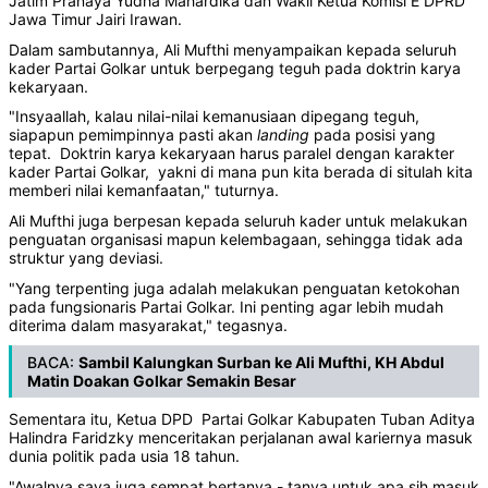
Jatim Pranaya Yudha Mahardika dan Wakil Ketua Komisi E DPRD
Jawa Timur Jairi Irawan.
Dalam sambutannya, Ali Mufthi menyampaikan kepada seluruh
kader Partai Golkar untuk berpegang teguh pada doktrin karya
kekaryaan.
"Insyaallah, kalau nilai-nilai kemanusiaan dipegang teguh,
siapapun pemimpinnya pasti akan
landing
pada posisi yang
tepat. Doktrin karya kekaryaan harus paralel dengan karakter
kader Partai Golkar, yakni di mana pun kita berada di situlah kita
memberi nilai kemanfaatan," tuturnya.
Ali Mufthi juga berpesan kepada seluruh kader untuk melakukan
penguatan organisasi mapun kelembagaan, sehingga tidak ada
struktur yang deviasi.
"Yang terpenting juga adalah melakukan penguatan ketokohan
pada fungsionaris Partai Golkar. Ini penting agar lebih mudah
diterima dalam masyarakat," tegasnya.
BACA:
Sambil Kalungkan Surban ke Ali Mufthi, KH Abdul
Matin Doakan Golkar Semakin Besar
Sementara itu, Ketua DPD Partai Golkar Kabupaten Tuban Aditya
Halindra Faridzky menceritakan perjalanan awal kariernya masuk
dunia politik pada usia 18 tahun.
"Awalnya saya juga sempat bertanya - tanya untuk apa sih masuk