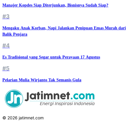
Manajer Kopdes Siap Diterjunkan, Bisnisnya Sudah Siap?
#3
Mengaku Anak Korban, Napi Jalankan Penipuan Emas Murah dari
Balik Penjara
#4
Es Tradisional yang Segar untuk Perayaan 17 Agustus
#5
Pelarian Mulia Wirjanto Tak Semanis Gula
© 2026 jatimnet.com