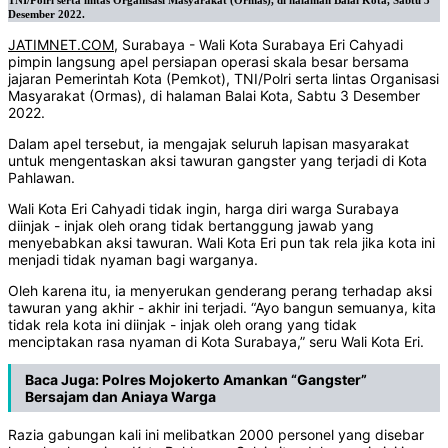
TNI/Polri serta lintas Organisasi Masyarakat (Ormas), di halaman Balai Kota, Sabtu 3
Desember 2022.
JATIMNET.COM
, Surabaya - Wali Kota Surabaya Eri Cahyadi
pimpin langsung apel persiapan operasi skala besar bersama
jajaran Pemerintah Kota (Pemkot), TNI/Polri serta lintas Organisasi
Masyarakat (Ormas), di halaman Balai Kota, Sabtu 3 Desember
2022.
Dalam apel tersebut, ia mengajak seluruh lapisan masyarakat
untuk mengentaskan aksi tawuran gangster yang terjadi di Kota
Pahlawan.
Wali Kota Eri Cahyadi tidak ingin, harga diri warga Surabaya
diinjak - injak oleh orang tidak bertanggung jawab yang
menyebabkan aksi tawuran. Wali Kota Eri pun tak rela jika kota ini
menjadi tidak nyaman bagi warganya.
Oleh karena itu, ia menyerukan genderang perang terhadap aksi
tawuran yang akhir - akhir ini terjadi. “Ayo bangun semuanya, kita
tidak rela kota ini diinjak - injak oleh orang yang tidak
menciptakan rasa nyaman di Kota Surabaya,” seru Wali Kota Eri.
Baca Juga:
Polres Mojokerto Amankan “Gangster”
Bersajam dan Aniaya Warga
Razia gabungan kali ini melibatkan 2000 personel yang disebar