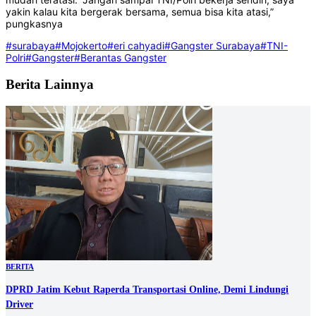
yakin kalau kita bergerak bersama, semua bisa kita atasi,”
pungkasnya
#surabaya
#Mojokerto
#eri cahyadi
#Gangster Surabaya
#TNI-
Polri
#Gangster
#Berantas Gangster
Berita Lainnya
BERITA
DPRD Jatim Kebut Raperda Transportasi Online, Demi Lindungi
Driver