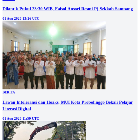
Dilantik Pukul 23:30 WIB, Faisol Ansori Resmi Pj Sekkab Sampang
01 Aug 2026 13:26 UTC
BERITA
‎Lawan Intoleransi dan Hoaks, MUI Kota Probolinggo Bekali Pelajar
Literasi Digital
01 Aug 2026 11:59 UTC