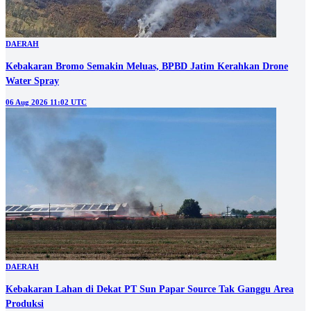
DAERAH
Kebakaran Bromo Semakin Meluas, BPBD Jatim Kerahkan Drone
Water Spray
06 Aug 2026 11:02 UTC
DAERAH
Kebakaran Lahan di Dekat PT Sun Papar Source Tak Ganggu Area
Produksi