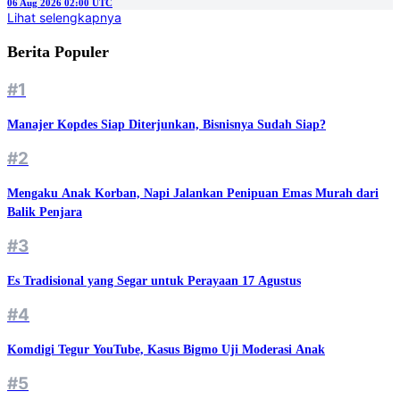
06 Aug 2026 02:00 UTC
Lihat selengkapnya
Berita Populer
#1
Manajer Kopdes Siap Diterjunkan, Bisnisnya Sudah Siap?
#2
Mengaku Anak Korban, Napi Jalankan Penipuan Emas Murah dari
Balik Penjara
#3
Es Tradisional yang Segar untuk Perayaan 17 Agustus
#4
Komdigi Tegur YouTube, Kasus Bigmo Uji Moderasi Anak
#5