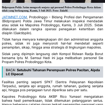
Bidpropam Polda Jatim mengecek senjata api personel Polres Probolinggo Kota dalam
sidak yang berlangsung, Kamis, 3 Juli 2025. Foto: Zulafif.
JATIMNET.COM
, Probolinggo – Bidang Profesi dan Pengamanan
(Bidpropam) Polda Jawa Timur melakukan inspeksi mendadak
atau sidak ke Mapolres Probolinggo, Kamis, 3 Juli 2025. Sidak
dilakukan dalam rangka operasi penegakan ketertiban dan
disiplin (Gaktibplin).
Tidak hanya menyara kelengkapan diri dan administrasi anggota
polres, sidak ini juga menyoroti hal-hal mendetail seperti
penampilan, sikap, hingga area strategis di lingkungan mapolres.
Sidak yang dipimpin langsung oleh Kompol Ridwan Radja Borut
bersama Iptu M. Samsul Hadi ini juga melibatkan personel Sie
Propam Polres Probolinggo Kota.
BACA:
Setubuhi Tahanan Perempuan Polres Pacitan, Aipda
LC Dipecat
Fasilitas penting seperti SPKT (Sentra Pelayanan Kepolisian
Terpadu), senjata api anggota, rumah tahanan, gudang senjata
api, hingga pos penjagaan turut diperiksa satu per satu.
Kapolres Probolinggo Kota AKBP Rico Yumasri mengatakan
bahwa hasil pemeriksaan, tidak ditemukan pelanggaran serius.
Hanya beberapa catatan ringan terkait penampilan personel yang