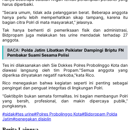
harus diperbaiki.
“Secara umum, tidak ada pelanggaran berat. Beberapa anggota
hanya perlu lebih memperhatikan sikap tampang, karena itu
bagian citra Polri di mata masyarakat,” jelasnya.
Tak hanya berhenti di pemeriksaan fisik dan administrasi,
Bidpropam juga melakukan tes urine mendadak terhadap 27
anggota.
BACA:
Polda Jatim Libatkan Psikiater Dampingi Briptu FN
Pembakar Suami Sesama Polisi
Tes ini dilaksanakan oleh Sie Dokkes Polres Probolinggo Kota dan
diawasi langsung oleh tim Propam."Semua anggota yang
diperiksa dinyatakan negatif narkoba,"kata Rico.
Rico menegaskan bahwa kegiatan seperti ini penting sebagai
pengingat dan penguat integritas di lingkungan Polri.
“Gaktibplin bukan semata formalitas. Ini bagian membangun Polri
yang bersih, profesional, dan makin dipercaya publik,”
pungkasnya.
#sidak
#tes urine
#Polres Probolinggo Kota
#Bidpropam Polda
Jatim
#penegakan disiplin
Berita Lainnya