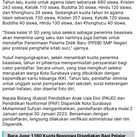
Tahun lalu, kuota untuk agama Islam sebanyak 680 siswa, Kristen
243 siswa, Katolik 110 siswa, Buddha 30 siswa, Hindu 120 siswa,
dan Khonghucu 29 siswa. Sedangkan kuota tahun ini agama
Islam sebanyak 730 siswa, Kristen 257 siswa, Katolik 120 siswa,
Buddha 40 siswa, Hindu 130 siswa, dan Khonghucu 40 siswa.
“Siswa kelas VI SD yang lulus seleksi sebagai penerima beasiswa
akan menerima uang saku dan nantinya juga berhak untuk
mendaftar Penerimaan Peserta Didik Baru (PPDB) SMP Negeri
jalur prestasi penghafal kitab suci,” ujarnya.
Yusuf mengungkapkan, selain menambah kuota penerima
beasiswa, tahun ini pihaknya mempermudah persyaratan bagi
calon pendaftar. Secara umum, yang bisa mengikuti seleksi
merupakan warga Kota Surabaya yang dibuktikan dengan
kepemilikan kartu keluarga (KK). Tahun lalu, pendaftar diminta
untuk unggah surat pernyataan dari sekolah, surat keterangan
jumlah hafalan, dan disertai foto diri.
Kepala Bidang (Kabid) Pendidikan Anak Usia Dini (PAUD) dan
Pendidikan Nonformal (PNF) Dispendik Kota Surabaya
Muhammad Sufyan mengambahkan, pendaftaran dibuka mulai 2
Januari sampai 30 Januari 2023. Bersamaan dengan
pendaftaran, langsung dilakukan verifikasi administrasi oleh tim
Dispendik.
Baca Juga:
1.160 Kuota Beasiswa Disediakan Bagi Pelajar