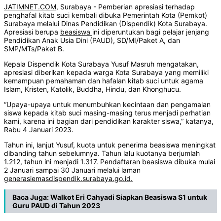
JATIMNET.COM
, Surabaya - Pemberian apresiasi terhadap
penghafal kitab suci kembali dibuka Pemerintah Kota (Pemkot)
Surabaya melalui Dinas Pendidikan (Dispendik) Kota Surabaya.
Apresiasi berupa
beasiswa
ini diperuntukan bagi pelajar jenjang
Pendidikan Anak Usia Dini (PAUD), SD/MI/Paket A, dan
SMP/MTs/Paket B.
Kepala Dispendik Kota Surabaya Yusuf Masruh mengatakan,
apresiasi diberikan kepada warga Kota Surabaya yang memiliki
kemampuan pemahaman dan hafalan kitab suci untuk agama
Islam, Kristen, Katolik, Buddha, Hindu, dan Khonghucu.
“Upaya-upaya untuk menumbuhkan kecintaan dan pengamalan
siswa kepada kitab suci masing-masing terus menjadi perhatian
kami, karena ini bagian dari pendidikan karakter siswa,” katanya,
Rabu 4 Januari 2023.
Tahun ini, lanjut Yusuf, kuota untuk penerima beasiswa meningkat
dibanding tahun sebelumnya. Tahun lalu kuotanya berjumlah
1.212, tahun ini menjadi 1.317. Pendaftaran beasiswa dibuka mulai
2 Januari sampai 30 Januari melalui laman
generasiemasdispendik.surabaya.go.id.
Baca Juga:
Walkot Eri Cahyadi Siapkan Beasiswa S1 untuk
Guru PAUD di Tahun 2023