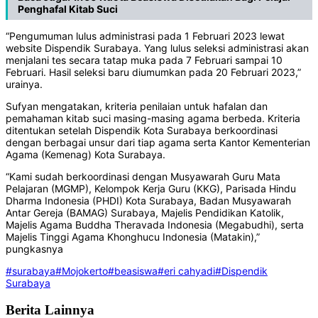
Penghafal Kitab Suci
“Pengumuman lulus administrasi pada 1 Februari 2023 lewat
website Dispendik Surabaya. Yang lulus seleksi administrasi akan
menjalani tes secara tatap muka pada 7 Februari sampai 10
Februari. Hasil seleksi baru diumumkan pada 20 Februari 2023,”
urainya.
Sufyan mengatakan, kriteria penilaian untuk hafalan dan
pemahaman kitab suci masing-masing agama berbeda. Kriteria
ditentukan setelah Dispendik Kota Surabaya berkoordinasi
dengan berbagai unsur dari tiap agama serta Kantor Kementerian
Agama (Kemenag) Kota Surabaya.
“Kami sudah berkoordinasi dengan Musyawarah Guru Mata
Pelajaran (MGMP), Kelompok Kerja Guru (KKG), Parisada Hindu
Dharma Indonesia (PHDI) Kota Surabaya, Badan Musyawarah
Antar Gereja (BAMAG) Surabaya, Majelis Pendidikan Katolik,
Majelis Agama Buddha Theravada Indonesia (Megabudhi), serta
Majelis Tinggi Agama Khonghucu Indonesia (Matakin),”
pungkasnya
#surabaya
#Mojokerto
#beasiswa
#eri cahyadi
#Dispendik
Surabaya
Berita Lainnya