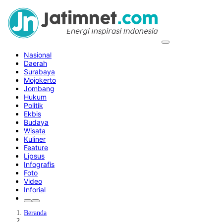
Nasional
Daerah
Surabaya
Mojokerto
Jombang
Hukum
Politik
Ekbis
Budaya
Wisata
Kuliner
Feature
Lipsus
Infografis
Foto
Video
Inforial
Beranda