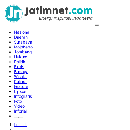
Nasional
Daerah
Surabaya
Mojokerto
Jombang
Hukum
Politik
Ekbis
Budaya
Wisata
Kuliner
Feature
Lipsus
Infografis
Foto
Video
Inforial
Beranda