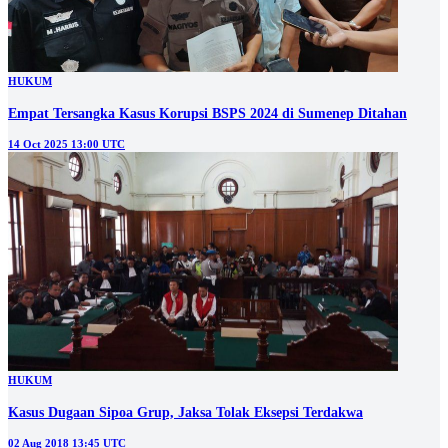
HUKUM
Empat Tersangka Kasus Korupsi BSPS 2024 di Sumenep Ditahan
14 Oct 2025 13:00 UTC
HUKUM
Kasus Dugaan Sipoa Grup, Jaksa Tolak Eksepsi Terdakwa
02 Aug 2018 13:45 UTC