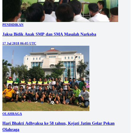
PENDIDIKAN
Jaksa Bidik Anak SMP dan SMA Masalah Narkoba
17 Jul 2018 06:05 UTC
OLAHRAGA
Hari Bhakti Adhyaksa ke 58 tahun, Kejati Jatim Gelar Pekan
Olahraga