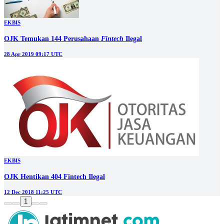
EKBIS
OJK Temukan 144 Perusahaan
Fintech
Ilegal
28 Apr 2019 09:17 UTC
EKBIS
OJK Hentikan 404 Fintech Ilegal
12 Dec 2018 11:25 UTC
1