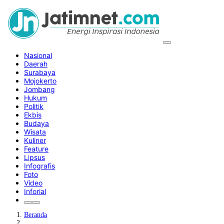
Nasional
Daerah
Surabaya
Mojokerto
Jombang
Hukum
Politik
Ekbis
Budaya
Wisata
Kuliner
Feature
Lipsus
Infografis
Foto
Video
Inforial
Beranda