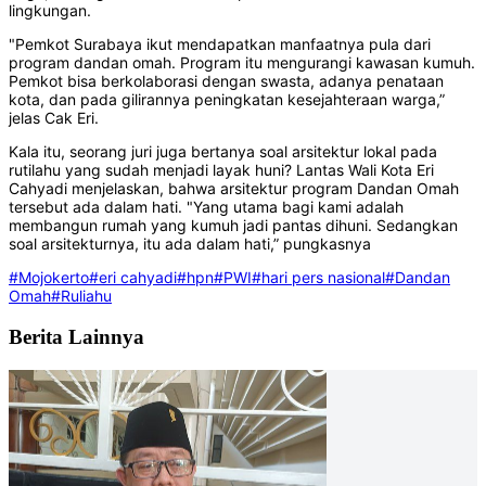
lingkungan.
"Pemkot Surabaya ikut mendapatkan manfaatnya pula dari
program dandan omah. Program itu mengurangi kawasan kumuh.
Pemkot bisa berkolaborasi dengan swasta, adanya penataan
kota, dan pada gilirannya peningkatan kesejahteraan warga,”
jelas Cak Eri.
Kala itu, seorang juri juga bertanya soal arsitektur lokal pada
rutilahu yang sudah menjadi layak huni? Lantas Wali Kota Eri
Cahyadi menjelaskan, bahwa arsitektur program Dandan Omah
tersebut ada dalam hati. "Yang utama bagi kami adalah
membangun rumah yang kumuh jadi pantas dihuni. Sedangkan
soal arsitekturnya, itu ada dalam hati,” pungkasnya
#Mojokerto
#eri cahyadi
#hpn
#PWI
#hari pers nasional
#Dandan
Omah
#Ruliahu
Berita Lainnya