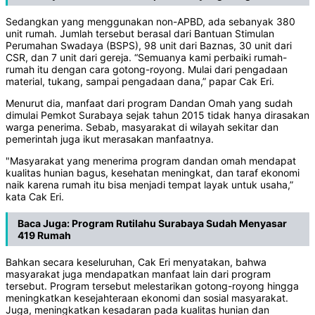
Sedangkan yang menggunakan non-APBD, ada sebanyak 380
unit rumah. Jumlah tersebut berasal dari Bantuan Stimulan
Perumahan Swadaya (BSPS), 98 unit dari Baznas, 30 unit dari
CSR, dan 7 unit dari gereja. “Semuanya kami perbaiki rumah-
rumah itu dengan cara gotong-royong. Mulai dari pengadaan
material, tukang, sampai pengadaan dana,” papar Cak Eri.
Menurut dia, manfaat dari program Dandan Omah yang sudah
dimulai Pemkot Surabaya sejak tahun 2015 tidak hanya dirasakan
warga penerima. Sebab, masyarakat di wilayah sekitar dan
pemerintah juga ikut merasakan manfaatnya.
"Masyarakat yang menerima program dandan omah mendapat
kualitas hunian bagus, kesehatan meningkat, dan taraf ekonomi
naik karena rumah itu bisa menjadi tempat layak untuk usaha,”
kata Cak Eri.
Baca Juga:
Program Rutilahu Surabaya Sudah Menyasar
419 Rumah
Bahkan secara keseluruhan, Cak Eri menyatakan, bahwa
masyarakat juga mendapatkan manfaat lain dari program
tersebut. Program tersebut melestarikan gotong-royong hingga
meningkatkan kesejahteraan ekonomi dan sosial masyarakat.
Juga, meningkatkan kesadaran pada kualitas hunian dan