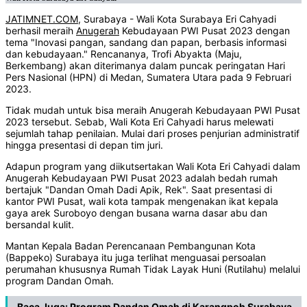
JATIMNET.COM
, Surabaya - Wali Kota Surabaya Eri Cahyadi
berhasil meraih
Anugerah
Kebudayaan PWI Pusat 2023 dengan
tema "Inovasi pangan, sandang dan papan, berbasis informasi
dan kebudayaan." Rencananya, Trofi Abyakta (Maju,
Berkembang) akan diterimanya dalam puncak peringatan Hari
Pers Nasional (HPN) di Medan, Sumatera Utara pada 9 Februari
2023.
Tidak mudah untuk bisa meraih Anugerah Kebudayaan PWI Pusat
2023 tersebut. Sebab, Wali Kota Eri Cahyadi harus melewati
sejumlah tahap penilaian. Mulai dari proses penjurian administratif
hingga presentasi di depan tim juri.
Adapun program yang diikutsertakan Wali Kota Eri Cahyadi dalam
Anugerah Kebudayaan PWI Pusat 2023 adalah bedah rumah
bertajuk "Dandan Omah Dadi Apik, Rek". Saat presentasi di
kantor PWI Pusat, wali kota tampak mengenakan ikat kepala
gaya arek Suroboyo dengan busana warna dasar abu dan
bersandal kulit.
Mantan Kepala Badan Perencanaan Pembangunan Kota
(Bappeko) Surabaya itu juga terlihat menguasai persoalan
perumahan khususnya Rumah Tidak Layak Huni (Rutilahu) melalui
program Dandan Omah.
Baca Juga:
Program Dandan Omah di Karangpoh Surabaya