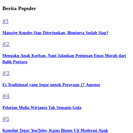
Berita Populer
#1
Manajer Kopdes Siap Diterjunkan, Bisnisnya Sudah Siap?
#2
Mengaku Anak Korban, Napi Jalankan Penipuan Emas Murah dari
Balik Penjara
#3
Es Tradisional yang Segar untuk Perayaan 17 Agustus
#4
Pelarian Mulia Wirjanto Tak Semanis Gula
#5
Komdigi Tegur YouTube, Kasus Bigmo Uji Moderasi Anak