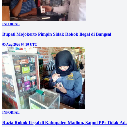
INFORIAL
Bupati Mojokerto Pimpin Sidak Rokok Ilegal di Bangsal
05 Aug 2026 04:30 UTC
INFORIAL
Razia Rokok Ilegal di Kabupaten Madiun, Satpol PP: Tidak Ad