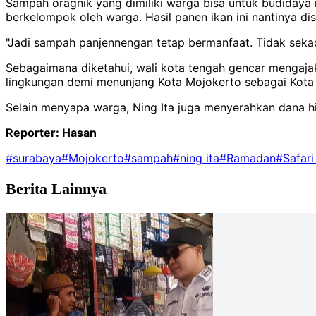
Sampah oragnik yang dimiliki warga bisa untuk budidaya
berkelompok oleh warga. Hasil panen ikan ini nantinya disa
"Jadi sampah panjennengan tetap bermanfaat. Tidak sekada
Sebagaimana diketahui, wali kota tengah gencar mengajak
lingkungan demi menunjang Kota Mojokerto sebagai Kota
Selain menyapa warga, Ning Ita juga menyerahkan dana 
Reporter: Hasan
#surabaya
#Mojokerto
#sampah
#ning ita
#Ramadan
#Safar
Berita Lainnya