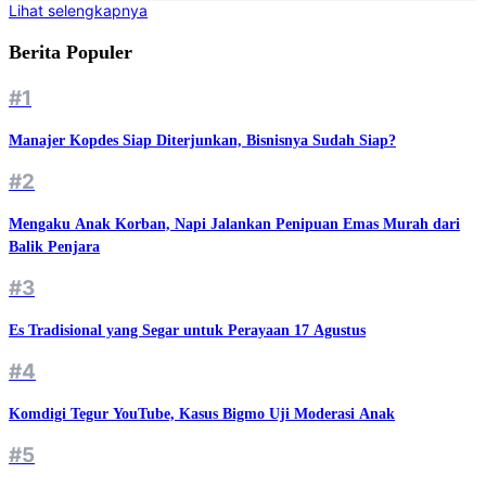
Lihat selengkapnya
Berita Populer
#1
Manajer Kopdes Siap Diterjunkan, Bisnisnya Sudah Siap?
#2
Mengaku Anak Korban, Napi Jalankan Penipuan Emas Murah dari
Balik Penjara
#3
Es Tradisional yang Segar untuk Perayaan 17 Agustus
#4
Komdigi Tegur YouTube, Kasus Bigmo Uji Moderasi Anak
#5