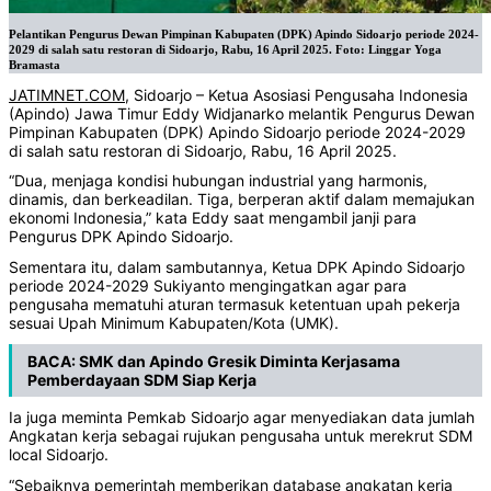
Pelantikan Pengurus Dewan Pimpinan Kabupaten (DPK) Apindo Sidoarjo periode 2024-
2029 di salah satu restoran di Sidoarjo, Rabu, 16 April 2025. Foto: Linggar Yoga
Bramasta
JATIMNET.COM
, Sidoarjo – Ketua Asosiasi Pengusaha Indonesia
(Apindo) Jawa Timur Eddy Widjanarko melantik Pengurus Dewan
Pimpinan Kabupaten (DPK) Apindo Sidoarjo periode 2024-2029
di salah satu restoran di Sidoarjo, Rabu, 16 April 2025.
“Dua, menjaga kondisi hubungan industrial yang harmonis,
dinamis, dan berkeadilan. Tiga, berperan aktif dalam memajukan
ekonomi Indonesia,” kata Eddy saat mengambil janji para
Pengurus DPK Apindo Sidoarjo.
Sementara itu, dalam sambutannya, Ketua DPK Apindo Sidoarjo
periode 2024-2029 Sukiyanto mengingatkan agar para
pengusaha mematuhi aturan termasuk ketentuan upah pekerja
sesuai Upah Minimum Kabupaten/Kota (UMK).
BACA:
SMK dan Apindo Gresik Diminta Kerjasama
Pemberdayaan SDM Siap Kerja
Ia juga meminta Pemkab Sidoarjo agar menyediakan data jumlah
Angkatan kerja sebagai rujukan pengusaha untuk merekrut SDM
local Sidoarjo.
“Sebaiknya pemerintah memberikan database angkatan kerja