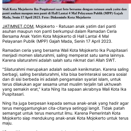
Wali Kota Mojokerto Ika Puspitasari saat foto bersama dengan ratusan anak yaitu dan
panti asuhan maupun non panti di Hall Lantai 4 Mal Pelayanan Publik (MPP) Gajah
Mada, Senin 17 April 2023. Foto: Diskominfo Kota Mojokerto
JATIMNET.COM,
Mojokerto - Ratusan anak yatim dari panti
asuhan maupun non panti berkumpul dalam Ramadan Ceria
Bersama Anak Yatim Kota Mojokerto di Hall Lantai 4 Mal
Pelayanan Publik (MPP) Gajah Mada, Senin 17 April 2023.
Ramadan ceria yang bersama Wali Kota Mojokerto Ika Puspitasari
menjadi momen silaturahmi, saling memperat satu sama lainnya.
Karena silaturahmi adalah salah satu nikmat dari Allah SWT.
"Silaturahmi merupakan adalah sebuah kenikmatan. Karena saling
berbagi, saling bersilaturahmi, kita bisa berinteraksi secara sosial
dan di sisi berbeda ini adalah pengamalan syariat islam, untuk
terus dilakukan agar sesama umat muslim terjalin tali ukhuwah
yang semakin erat," kata Ning Ita sapaan akrabnya Wali Kota Ika
Puspitasari.
Ning Ita juga berpesan kepada semua anak-anak yang hadir agar
terus menggantungkan cita-citanya setinggi langit. Tidak patah
semangat untuk terus menuntut ilmu. Karena Pemerintah Kota
Mojokerto siap mendukung anak-anak Kota Mojokerto untuk terus
maju.