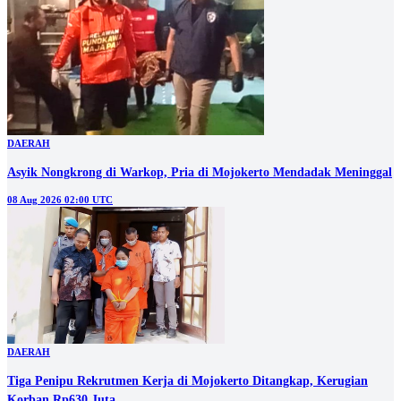
DAERAH
Asyik Nongkrong di Warkop, Pria di Mojokerto Mendadak Meninggal
08 Aug 2026 02:00 UTC
DAERAH
Tiga Penipu Rekrutmen Kerja di Mojokerto Ditangkap, Kerugian
Korban Rp630 Juta