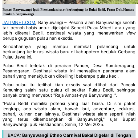
Bupati Banyuwangi Ipuk Fiestiandani saat berkunjung ke Bulai Bedil. Foto: Dok.Humas
Pemkab Banyuwangi
JATIMNET.COM
, Banyuwangi – Pesona alam Banyuwangi seolah
tak pernah habis untuk dijelajahi. Seperti Pulau Mbedil atau yang
lebih dikenal Bedil, destinasi wisata yang menawarkan
view
berupa gugusan pulau nan eksotis.
Keindahannya yang mampu memikat pelancong untuk
berkunjung ke lokasi wisata baru di kabupatern berjuluk Gerbang
Pulau Jawa ini.
Pulau Bedil terletak di perairan Pancer, Desa Sumberagung,
Pesanggaran. Destinasi wisata ini menyajikan panorama alam
bahari yang menakjubkan dikelilingi beberapa pulau kecil.
Pulau-pulau itu terlihat kian eksotis saat dilihat dari Puncak
Kemuning salah satu pulau di sekitar Pulau Bedil, sehingga
banyak orang menyebut "Raja Ampat-nya Banyuwangi,".
“Pulau Bedil memiliki potensi yang luar biasa. Di sini paket
lengkap, ada wisata alam, bawah laut, adventure, edukasi,
bahari, kuliner, dan lainnya. Destinasi wisata alam seperti inilah
yang terus dikembangkan di Banyuwangi," ujar Bupati
Banyuwangi Ipuk Fiestiandani, Senin, 12 Mei 2025.
BACA:
Banyuwangi Ethno Carnival Bakal Digelar di Tengah