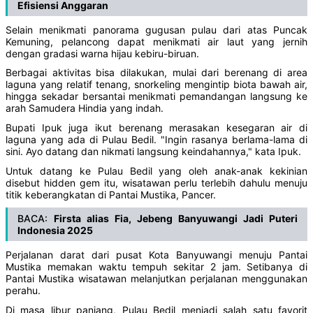
Efisiensi Anggaran
Selain menikmati panorama gugusan pulau dari atas Puncak
Kemuning, pelancong dapat menikmati air laut yang jernih
dengan gradasi warna hijau kebiru-biruan.
Berbagai aktivitas bisa dilakukan, mulai dari berenang di area
laguna yang relatif tenang, snorkeling mengintip biota bawah air,
hingga sekadar bersantai menikmati pemandangan langsung ke
arah Samudera Hindia yang indah.
Bupati Ipuk juga ikut berenang merasakan kesegaran air di
laguna yang ada di Pulau Bedil. "Ingin rasanya berlama-lama di
sini. Ayo datang dan nikmati langsung keindahannya," kata Ipuk.
Untuk datang ke Pulau Bedil yang oleh anak-anak kekinian
disebut hidden gem itu, wisatawan perlu terlebih dahulu menuju
titik keberangkatan di Pantai Mustika, Pancer.
BACA:
Firsta alias Fia, Jebeng Banyuwangi Jadi Puteri
Indonesia 2025
Perjalanan darat dari pusat Kota Banyuwangi menuju Pantai
Mustika memakan waktu tempuh sekitar 2 jam. Setibanya di
Pantai Mustika wisatawan melanjutkan perjalanan menggunakan
perahu.
Di masa libur panjang, Pulau Bedil menjadi salah satu favorit