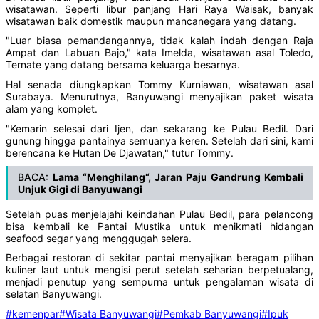
wisatawan. Seperti libur panjang Hari Raya Waisak, banyak
wisatawan baik domestik maupun mancanegara yang datang.
"Luar biasa pemandangannya, tidak kalah indah dengan Raja
Ampat dan Labuan Bajo," kata Imelda, wisatawan asal Toledo,
Ternate yang datang bersama keluarga besarnya.
Hal senada diungkapkan Tommy Kurniawan, wisatawan asal
Surabaya. Menurutnya, Banyuwangi menyajikan paket wisata
alam yang komplet.
"Kemarin selesai dari Ijen, dan sekarang ke Pulau Bedil. Dari
gunung hingga pantainya semuanya keren. Setelah dari sini, kami
berencana ke Hutan De Djawatan," tutur Tommy.
BACA:
Lama “Menghilang“, Jaran Paju Gandrung Kembali
Unjuk Gigi di Banyuwangi
Setelah puas menjelajahi keindahan Pulau Bedil, para pelancong
bisa kembali ke Pantai Mustika untuk menikmati hidangan
seafood segar yang menggugah selera.
Berbagai restoran di sekitar pantai menyajikan beragam pilihan
kuliner laut untuk mengisi perut setelah seharian berpetualang,
menjadi penutup yang sempurna untuk pengalaman wisata di
selatan Banyuwangi.
#kemenpar
#Wisata Banyuwangi
#Pemkab Banyuwangi
#Ipuk