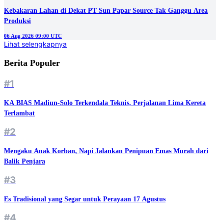
Kebakaran Lahan di Dekat PT Sun Papar Source Tak Ganggu Area
Produksi
06 Aug 2026 09:00 UTC
Lihat selengkapnya
Berita Populer
#1
KA BIAS Madiun-Solo Terkendala Teknis, Perjalanan Lima Kereta
Terlambat
#2
Mengaku Anak Korban, Napi Jalankan Penipuan Emas Murah dari
Balik Penjara
#3
Es Tradisional yang Segar untuk Perayaan 17 Agustus
#4