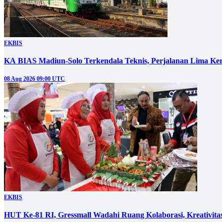
EKBIS
KA BIAS Madiun-Solo Terkendala Teknis, Perjalanan Lima Ker
08 Aug 2026 09:00 UTC
EKBIS
HUT Ke-81 RI, Gressmall Wadahi Ruang Kolaborasi, Kreativit