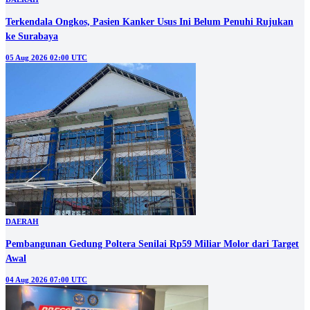
Terkendala Ongkos, Pasien Kanker Usus Ini Belum Penuhi Rujukan
ke Surabaya
05 Aug 2026 02:00 UTC
DAERAH
Pembangunan Gedung Poltera Senilai Rp59 Miliar Molor dari Target
Awal
04 Aug 2026 07:00 UTC