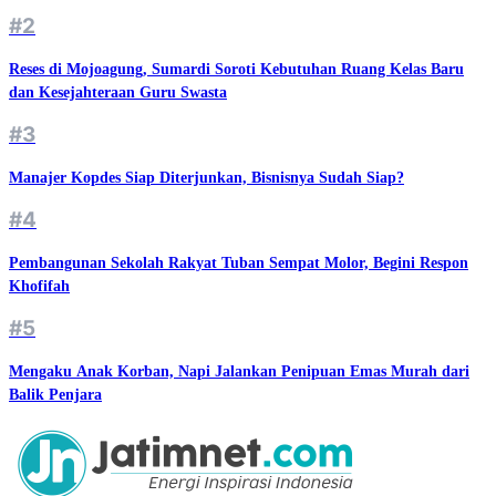
#2
Reses di Mojoagung, Sumardi Soroti Kebutuhan Ruang Kelas Baru
dan Kesejahteraan Guru Swasta
#3
Manajer Kopdes Siap Diterjunkan, Bisnisnya Sudah Siap?
#4
Pembangunan Sekolah Rakyat Tuban Sempat Molor, Begini Respon
Khofifah
#5
Mengaku Anak Korban, Napi Jalankan Penipuan Emas Murah dari
Balik Penjara