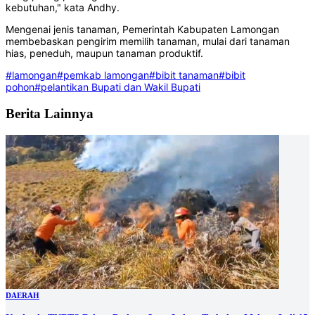
kebutuhan," kata Andhy.
Mengenai jenis tanaman, Pemerintah Kabupaten Lamongan
membebaskan pengirim memilih tanaman, mulai dari tanaman
hias, peneduh, maupun tanaman produktif.
#lamongan
#pemkab lamongan
#bibit tanaman
#bibit
pohon
#pelantikan Bupati dan Wakil Bupati
Berita Lainnya
DAERAH