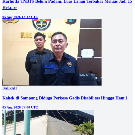
Karhutla TNBTS Belum Padam, Luas Lahan Terbakar Meluas Jadi 15
Hektare
05 Aug 2026 12:12 UTC
DAERAH
Kakek di Sampang Diduga Perkosa Gadis Disabilitas Hingga Hamil
05 Aug 2026 07:00 UTC