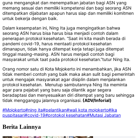
guna mengangkat dan menempatkan jabatan bagi ASN yang
memang sesuai dan memiliki kompetensi dan bagi seorang ASN
ditempatkan dijabatan apapun harus siap dan memiliki komitmen
untuk bekerja dengan baik.
Dalam kesempatan ini, Ning Ita juga mengingatkan bahwa
seorang ASN harus bisa harus bisa menjadi contoh dalam
penerapan protokol kesehatan. “Saat ini kita masih berada di
pandemi covid-19, harus mentaati protokol kesehatan
dimanapun, tidak hanya ditempat kerja tetapi juga ditempat
tinggal masing-masing. ASN harus menjadi contoh bagi
masyarakat untuk taat pada protokol kesehatan.”tutur Ning Ita.
Orang nomor satu di Kota Mojokerto ini menambahkan, jika ASN
tidak memberi contoh yang baik maka akan sulit bagi pemerintah
untuk mengajak masyarakat agar disiplin dalam menjalankan
protokol kesehatan. Menutup sambutannya Ning Ita meminta
agar para pejabat yang baru saja dilantik agar segera
beradaptasi dan menyesuaikan diri ditempat yang baru sehingga
tidak mengganggu jalannya organisasi.
(ADV/Inforial)
#Mojokerto
#ning ita
#pelantikan
#wali kota mojokerto
#ika
puspitasari
#covid-19
#protokol kesehatan
#Mutasi Jabatan
Berita Lainnya