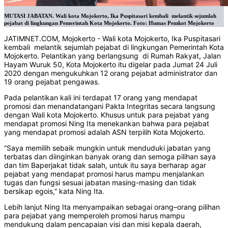
MUTASI JABATAN. Wali kota Mojokerto, Ika Puspitasari kembali melantik sejumlah
pejabat di lingkungan Pemerintah Kota Mojokerto. Foto: Humas Pemkot Mojokerto
JATIMNET.COM, Mojokerto - Wali kota Mojokerto, Ika Puspitasari
kembali melantik sejumlah pejabat di lingkungan Pemerintah Kota
Mojokerto. Pelantikan yang berlangsung di Rumah Rakyat, Jalan
Hayam Wuruk 50, Kota Mojokerto itu digelar pada Jumat 24 Juli
2020 dengan mengukuhkan 12 orang pejabat administrator dan
19 orang pejabat pengawas.
Pada pelantikan kali ini terdapat 17 orang yang mendapat
promosi dan menandatangani Pakta Integritas secara langsung
dengan Wali kota Mojokerto. Khusus untuk para pejabat yang
mendapat promosi Ning Ita menekankan bahwa para pejabat
yang mendapat promosi adalah ASN terpilih Kota Mojokerto.
“Saya memilih sebaik mungkin untuk menduduki jabatan yang
terbatas dan diinginkan banyak orang dan semoga pilihan saya
dan tim Baperjakat tidak salah, untuk itu saya berharap agar
pejabat yang mendapat promosi harus mampu menjalankan
tugas dan fungsi sesuai jabatan masing-masing dan tidak
bersikap egois,” kata Ning Ita.
Lebih lanjut Ning Ita menyampaikan sebagai orang–orang pilihan
para pejabat yang memperoleh promosi harus mampu
mendukung dalam pencapaian visi dan misi kepala daerah,