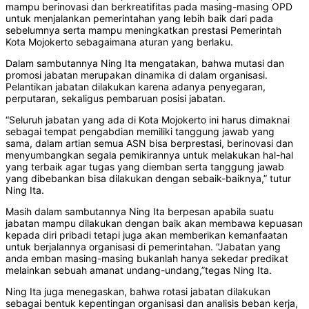
mampu berinovasi dan berkreatifitas pada masing-masing OPD
untuk menjalankan pemerintahan yang lebih baik dari pada
sebelumnya serta mampu meningkatkan prestasi Pemerintah
Kota Mojokerto sebagaimana aturan yang berlaku.
Dalam sambutannya Ning Ita mengatakan, bahwa mutasi dan
promosi jabatan merupakan dinamika di dalam organisasi.
Pelantikan jabatan dilakukan karena adanya penyegaran,
perputaran, sekaligus pembaruan posisi jabatan.
“Seluruh jabatan yang ada di Kota Mojokerto ini harus dimaknai
sebagai tempat pengabdian memiliki tanggung jawab yang
sama, dalam artian semua ASN bisa berprestasi, berinovasi dan
menyumbangkan segala pemikirannya untuk melakukan hal-hal
yang terbaik agar tugas yang diemban serta tanggung jawab
yang dibebankan bisa dilakukan dengan sebaik-baiknya,” tutur
Ning Ita.
Masih dalam sambutannya Ning Ita berpesan apabila suatu
jabatan mampu dilakukan dengan baik akan membawa kepuasan
kepada diri pribadi tetapi juga akan memberikan kemanfaatan
untuk berjalannya organisasi di pemerintahan. “Jabatan yang
anda emban masing-masing bukanlah hanya sekedar predikat
melainkan sebuah amanat undang-undang,”tegas Ning Ita.
Ning Ita juga menegaskan, bahwa rotasi jabatan dilakukan
sebagai bentuk kepentingan organisasi dan analisis beban kerja,