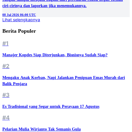
ciri-cirinya dan laporkan jika menemukannya.
08 Jul 2026 06:00 UTC
Lihat selengkapnya
Berita Populer
#1
Manajer Kopdes Siap Diterjunkan, Bisnisnya Sudah Siap?
#2
Mengaku Anak Korban, Napi Jalankan Penipuan Emas Murah dari
Balik Penjara
#3
Es Tradisional yang Segar untuk Perayaan 17 Agustus
#4
Pelarian Mulia Wirjanto Tak Semanis Gula