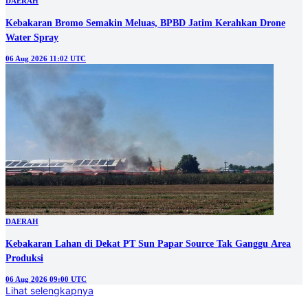
DAERAH
Kebakaran Bromo Semakin Meluas, BPBD Jatim Kerahkan Drone
Water Spray
06 Aug 2026 11:02 UTC
DAERAH
Kebakaran Lahan di Dekat PT Sun Papar Source Tak Ganggu Area
Produksi
06 Aug 2026 09:00 UTC
Lihat selengkapnya