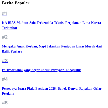
Berita Populer
#1
KA BIAS Madiun-Solo Terkendala Teknis, Perjalanan Lima Kereta
Terlambat
#2
Mengaku Anak Korban, Napi Jalankan Penipuan Emas Murah dari
Balik Penjara
#3
Es Tradisional yang Segar untuk Perayaan 17 Agustus
#4
Persebaya Juara Piala Presiden 2026, Bonek Konvoi Rayakan Gelar
Perdana
#5