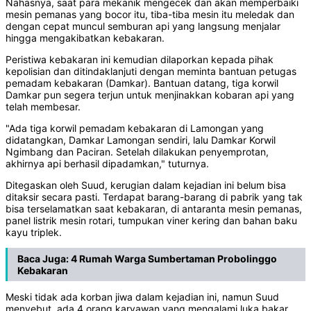
Nahasnya, saat para mekanik mengecek dan akan memperbaiki
mesin pemanas yang bocor itu, tiba-tiba mesin itu meledak dan
dengan cepat muncul semburan api yang langsung menjalar
hingga mengakibatkan kebakaran.
Peristiwa kebakaran ini kemudian dilaporkan kepada pihak
kepolisian dan ditindaklanjuti dengan meminta bantuan petugas
pemadam kebakaran (Damkar). Bantuan datang, tiga korwil
Damkar pun segera terjun untuk menjinakkan kobaran api yang
telah membesar.
"Ada tiga korwil pemadam kebakaran di Lamongan yang
didatangkan, Damkar Lamongan sendiri, lalu Damkar Korwil
Ngimbang dan Paciran. Setelah dilakukan penyemprotan,
akhirnya api berhasil dipadamkan," tuturnya.
Ditegaskan oleh Suud, kerugian dalam kejadian ini belum bisa
ditaksir secara pasti. Terdapat barang-barang di pabrik yang tak
bisa terselamatkan saat kebakaran, di antaranta mesin pemanas,
panel listrik mesin rotari, tumpukan viner kering dan bahan baku
kayu triplek.
Baca Juga:
4 Rumah Warga Sumbertaman Probolinggo
Kebakaran
Meski tidak ada korban jiwa dalam kejadian ini, namun Suud
menyebut, ada 4 orang karyawan yang mengalami luka bakar