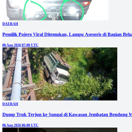
DAERAH
Pemilik Pajero Viral Ditemukan, Lampu Asesoris di Bagian Bel
06 Aug 2026 07:00 UTC
DAERAH
Dump Truk Terjun ke Sungai di Kawasan Jembatan Bendung M
06 Aug 2026 06:00 UTC