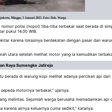
ojokerto, Minggu, 5 Januari 2025. Foto: Dok. Warga
nomor polisi (nopol) tiba-tiba terbakar saat berada di si
ar pukul 14.00 WIB.
kitar karena lokasinya berdekatan dengan pasar dan warun
arah utara setelah melihat motor yang ia kemudikan terbaka
alan Raya Sumengko Jatirejo
itu berada di warung kopi melihat adanya percikan api dar
u sepeda motornya terbakar," ujarnya.
ang melintas. Sejumlah warga berusaha memadamkan api d
sa karena airnya keluarnya cuma sedikit," katanya.