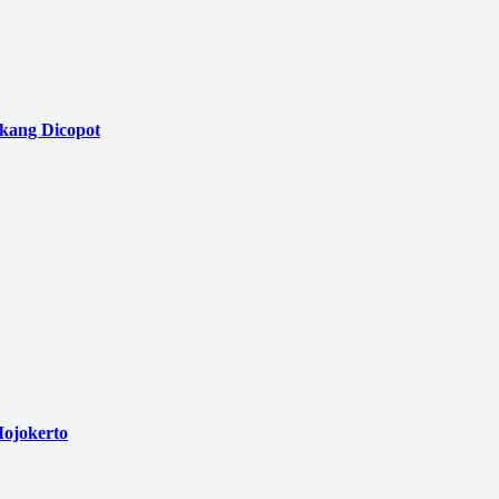
akang Dicopot
ojokerto