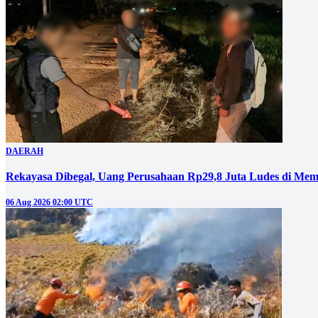
DAERAH
Rekayasa Dibegal, Uang Perusahaan Rp29,8 Juta Ludes di Mem
06 Aug 2026 02:00 UTC