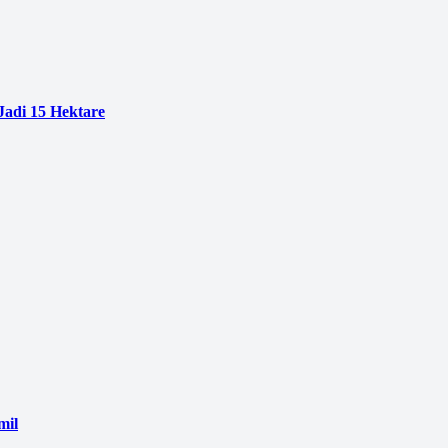
adi 15 Hektare
mil