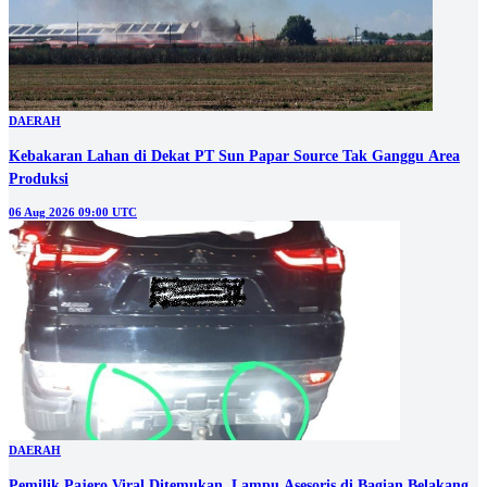
DAERAH
Kebakaran Lahan di Dekat PT Sun Papar Source Tak Ganggu Area
Produksi
06 Aug 2026 09:00 UTC
DAERAH
Pemilik Pajero Viral Ditemukan, Lampu Asesoris di Bagian Belakang