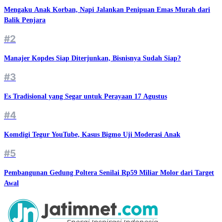
Mengaku Anak Korban, Napi Jalankan Penipuan Emas Murah dari
Balik Penjara
#2
Manajer Kopdes Siap Diterjunkan, Bisnisnya Sudah Siap?
#3
Es Tradisional yang Segar untuk Perayaan 17 Agustus
#4
Komdigi Tegur YouTube, Kasus Bigmo Uji Moderasi Anak
#5
Pembangunan Gedung Poltera Senilai Rp59 Miliar Molor dari Target
Awal