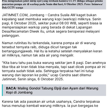
Pria mengenakan jaket mirip ojol yang terekam kamera CCTV diduga sebagai pelaku
pencurian pompa air di warkop pada Senin dini hari, 6 Oktober 2025. Foto: Istimewa/
Dok CCTV warga
JATIMNET.COM, Jombang - Candra Susila AW kaget bukan
kepalang saat membuka warung kopi (warkop) miliknya. Senin
pagi, 6 Oktober 2025, sekitar pukul 08:00 WIB, seperti biasa ia
mempersiapkan warkop yang berada di dekat Lapangan
Desa/Kecamatan Diwek itu, untuk segera beroperasi melayani
pelanggan.
Namun rutinitas itu terkendala, karena pompa air di warung
tersebut ternyata raib, diduga dicuri tangan tak
bertanggungjawab. Hal itu ia ketahui setelah menyalakan keran
air miliknya, namun tak ada air yang mengalir.
"Kita baru tahu pas buka warung sekitar jam 8 pagi. Dan anehnya
tiba-tiba air kran tidak bisa menyala, tapi saat dicek pompa air ini
ternyata sudah tidak ada. Sehingga terpaksa hari ini tutup
warung dan laporan ke polisi," ucap Candra saat ditemui
Jatimnet, Senin singa, 6 Oktober 2025.
BACA:
Maling Gondol Tabung Elpiji dan Ayam dari Warung
Kopi di Jombang
Karena tak ada pasokan air untuk usahanya, Candra terpaksa
harus menutup kembali warung miliknya. Ia pun bergegas ke