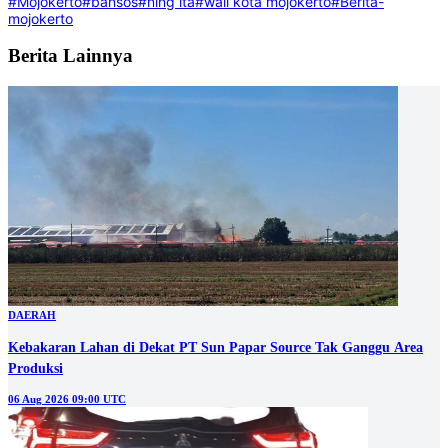
#Mojokerto
#bansos
#ning ita
#wali kota mojokerto
#Berita-
mojokerto
Berita Lainnya
DAERAH
Kebakaran Lahan di Dekat PT Sun Papar Source Tak Ganggu Area
Produksi
06 Aug 2026 09:00 UTC