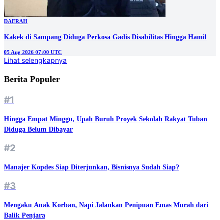
DAERAH
Kakek di Sampang Diduga Perkosa Gadis Disabilitas Hingga Hamil
05 Aug 2026 07:00 UTC
Lihat selengkapnya
Berita Populer
#1
Hingga Empat Minggu, Upah Buruh Proyek Sekolah Rakyat Tuban
Diduga Belum Dibayar
#2
Manajer Kopdes Siap Diterjunkan, Bisnisnya Sudah Siap?
#3
Mengaku Anak Korban, Napi Jalankan Penipuan Emas Murah dari
Balik Penjara