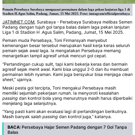
Pemain Persebaya Surabaya menguasai permainan dalam laga pekan lanjutan liga 1 di
Stadion H.Agus Salim, Padang, Jumat, 15 Mei 2025. Foto: instagram/officialpersebaya
JATIMNET.COM
, Surabaya - Persebaya Surabaya melibas Semen
Padang dengan tujuh gol tanpa balas dalam laga pekan lanjutan
Liga 1 di Stadion H .Agus Salim, Padang, Jumat, 15 Mei 2025.
Pemain muda Persebaya, Toni Firmansyah menyebut
kemenangan besar tersebut merupakan hasil kerja keras seluruh
pemain sejak awal laga. Ia mengatakan Persebaya memang
menargetkan tampil agresif untuk mencuri gol cepat.
“Pertandingan cukup sulit, tapi kami bekerja keras dan bermain
agresif sejak menit awal. Kami bisa unggul 2-0 dan itu membuat
permainan lebih nyaman. Kami juga bersyukur bisa menjaga
clean
sheet
,” ujarnya.
Meski pesta gol tercipta, Toni mengakui Persebaya masih
memiliki sejumlah pekerjaan rumah. Ia menyoroti kesalahan
passing
dan kontrol bola yang menurutnya masih harus diperbaiki
menjelang laga selanjutnya.
“Yang pasti kami akan evaluasi lagi di pertandingan berikutnya.
Masih banyak salah
passing
dan kontrol juga,” katanya.
BACA:
Persebaya Hajar Semen Padang dengan 7 Gol Tanpa
Balas