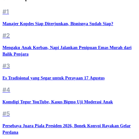
#1
Manajer Kopdes Siap Diterjunkan, Bisnisnya Sudah Siap?
#2
Mengaku Anak Korban, Napi Jalankan Penipuan Emas Murah dari
Balik Penjara
#3
Es Tradisional yang Segar untuk Perayaan 17 Agustus
#4
Komdigi Tegur YouTube, Kasus Bigmo Uji Moderasi Anak
#5
Persebaya Juara Piala Presiden 2026, Bonek Konvoi Rayakan Gelar
Perdana