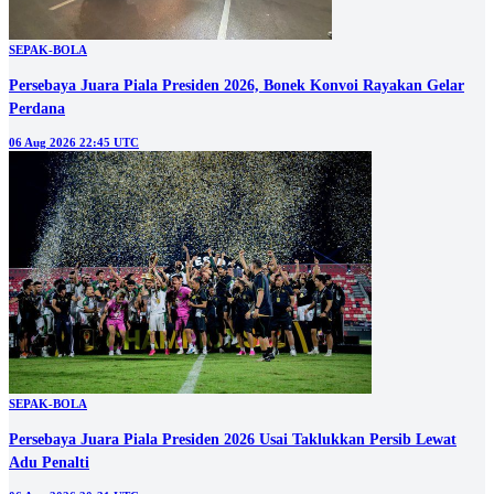
SEPAK-BOLA
Persebaya Juara Piala Presiden 2026, Bonek Konvoi Rayakan Gelar
Perdana
06 Aug 2026 22:45 UTC
SEPAK-BOLA
Persebaya Juara Piala Presiden 2026 Usai Taklukkan Persib Lewat
Adu Penalti