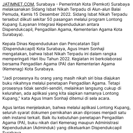
JATIMNET.COM
, Surabaya - Pemerintah Kota (Pemkot) Surabaya
melaksanakan Sidang Isbat Nikah Terpadu di Alun-alun Balai
Pemuda, Kamis 15 Desember 2022. Sidang Isbat Nikah Terpadu
tersebut diikuti sekitar 50 pasangan melalui program Lontong
Kupang (Layanan Integrasi Kependudukan antara
Dispendukcapil, Pengadilan Agama, Kementerian Agama Kota
Surabaya).
Kepala Dinas Kependudukan dan Pencatatan Sipil
(Dispendukcapil) Kota Surabaya, Agus Imam Sonhaji
mengatakan, bahwa Isbat Nikah Terpadu ini dalam rangka
memperingati Hari Ibu Tahun 2022. Kegiatan ini berkolaborasi
bersama Pengadilan Agama (PA) dan Kementerian Agama
(Kemenag) Kota Surabaya.
"Jadi prosesnya itu orang yang masih nikah siri bisa diajukan
buku nikahnya melalui penetapan Pengadilan Agama. Tetapi
prosesnya tidak sendiri-sendiri, melainkan langsung cukup di
kelurahan, ada aplikasi yang kita siapkan namanya Lontong
Kupang," kata Agus Imam Sonhaji ditemui di sela acara.
Agus lantas menjelaskan, bahwa melalui aplikasi Lontong Kupang,
seluruh syarat dokumen pernikahan akan diproses menjadi satu
oleh instansi terkait. Baik itu kebutuhan penetapan Pengadilan
Agama (PA), buku nikah dari Kemenag maupun Administrasi
Kependudukan (Adminduk) yang dikeluarkan Dispendukcapil
Surabaya.