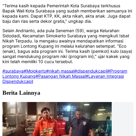
"Terima kasih kepada Pemerintah Kota Surabaya terkhusus
Bapak Wali Kota Surabaya yang sudah memberikan semuanya ini
kepada kami. Dapat KTP, KK, akta nikah, akta anak. Juga dapat
baju dan rias serta dekor gratis," ungkap dia.
Selain Andrianto, ada pula Seneman (59), warga Kelurahan
Sidodadi, Kecamatan Simokerto Surabaya yang mengikuti Isbat
Nikah Terpadu. Ia mengaku awalnya mendapatkan informasi
program Lontong Kupang ini melalui kelurahan setempat. "Eco
(enak), bagus ada program ini. Terima kasih (pemkot) kulo (saya)
sangat mendukung program niki (program ini)," ujar kakek yang
kini telah memiliki 10 cucu tersebut.
#surabaya
#Mojokerto
#nikah massal
#dispendukcapil
#Program
Lontong Kupang
#Pasangan Nikah Massal
#Layanan Integrasi
Dispendukcapil
Berita Lainnya