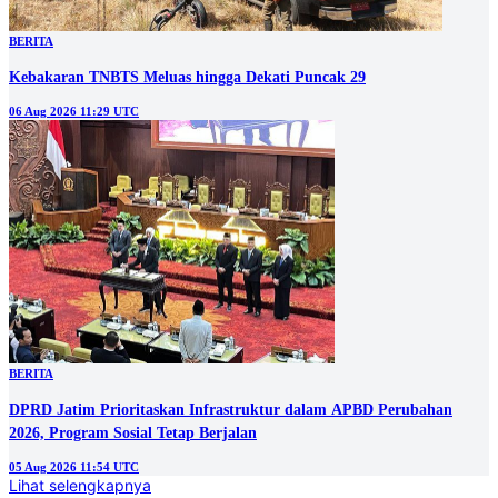
BERITA
Kebakaran TNBTS Meluas hingga Dekati Puncak 29
06 Aug 2026 11:29 UTC
BERITA
DPRD Jatim Prioritaskan Infrastruktur dalam APBD Perubahan
2026, Program Sosial Tetap Berjalan
05 Aug 2026 11:54 UTC
Lihat selengkapnya