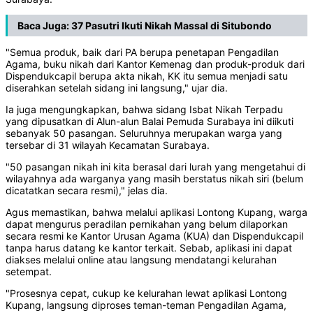
Baca Juga:
37 Pasutri Ikuti Nikah Massal di Situbondo
"Semua produk, baik dari PA berupa penetapan Pengadilan
Agama, buku nikah dari Kantor Kemenag dan produk-produk dari
Dispendukcapil berupa akta nikah, KK itu semua menjadi satu
diserahkan setelah sidang ini langsung," ujar dia.
Ia juga mengungkapkan, bahwa sidang Isbat Nikah Terpadu
yang dipusatkan di Alun-alun Balai Pemuda Surabaya ini diikuti
sebanyak 50 pasangan. Seluruhnya merupakan warga yang
tersebar di 31 wilayah Kecamatan Surabaya.
"50 pasangan nikah ini kita berasal dari lurah yang mengetahui di
wilayahnya ada warganya yang masih berstatus nikah siri (belum
dicatatkan secara resmi)," jelas dia.
Agus memastikan, bahwa melalui aplikasi Lontong Kupang, warga
dapat mengurus peradilan pernikahan yang belum dilaporkan
secara resmi ke Kantor Urusan Agama (KUA) dan Dispendukcapil
tanpa harus datang ke kantor terkait. Sebab, aplikasi ini dapat
diakses melalui online atau langsung mendatangi kelurahan
setempat.
"Prosesnya cepat, cukup ke kelurahan lewat aplikasi Lontong
Kupang, langsung diproses teman-teman Pengadilan Agama,