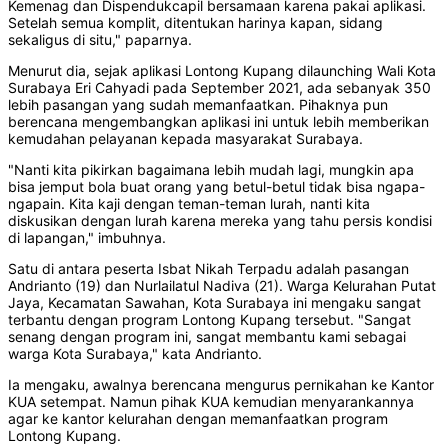
Kemenag dan Dispendukcapil bersamaan karena pakai aplikasi.
Setelah semua komplit, ditentukan harinya kapan, sidang
sekaligus di situ," paparnya.
Menurut dia, sejak aplikasi Lontong Kupang dilaunching Wali Kota
Surabaya Eri Cahyadi pada September 2021, ada sebanyak 350
lebih pasangan yang sudah memanfaatkan. Pihaknya pun
berencana mengembangkan aplikasi ini untuk lebih memberikan
kemudahan pelayanan kepada masyarakat Surabaya.
"Nanti kita pikirkan bagaimana lebih mudah lagi, mungkin apa
bisa jemput bola buat orang yang betul-betul tidak bisa ngapa-
ngapain. Kita kaji dengan teman-teman lurah, nanti kita
diskusikan dengan lurah karena mereka yang tahu persis kondisi
di lapangan," imbuhnya.
Satu di antara peserta Isbat Nikah Terpadu adalah pasangan
Andrianto (19) dan Nurlailatul Nadiva (21). Warga Kelurahan Putat
Jaya, Kecamatan Sawahan, Kota Surabaya ini mengaku sangat
terbantu dengan program Lontong Kupang tersebut. "Sangat
senang dengan program ini, sangat membantu kami sebagai
warga Kota Surabaya," kata Andrianto.
Ia mengaku, awalnya berencana mengurus pernikahan ke Kantor
KUA setempat. Namun pihak KUA kemudian menyarankannya
agar ke kantor kelurahan dengan memanfaatkan program
Lontong Kupang.