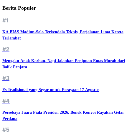
Berita Populer
#1
KA BIAS Madiun-Solo Terkendala Teknis, Perjalanan Lima Kereta
Terlambat
#2
Mengaku Anak Korban, Napi Jalankan Penipuan Emas Murah dari
Balik Penjara
#3
Es Tradisional yang Segar untuk Perayaan 17 Agustus
#4
Persebaya Juara Piala Presiden 2026, Bonek Konvoi Rayakan Gelar
Perdana
#5