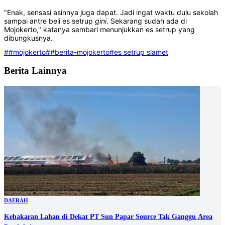
"Enak, sensasi asinnya juga dapat. Jadi ingat waktu dulu sekolah
sampai antre beli es setrup
gini
. Sekarang sudah ada di
Mojokerto," katanya sembari menunjukkan es setrup yang
dibungkusnya.
##mojokerto
##berita-mojokerto
#es setrup slamet
Berita Lainnya
DAERAH
Kebakaran Lahan di Dekat PT Sun Papar Source Tak Ganggu Area