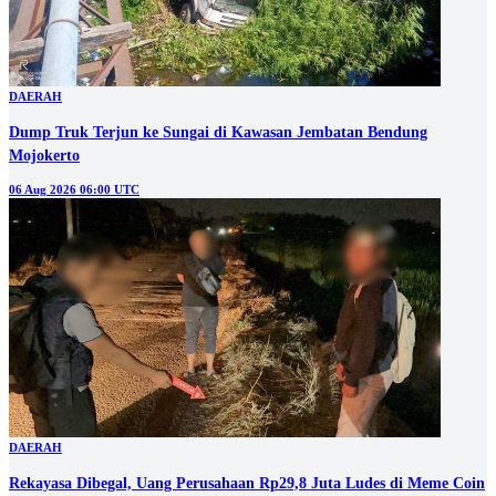
DAERAH
Dump Truk Terjun ke Sungai di Kawasan Jembatan Bendung
Mojokerto
06 Aug 2026 06:00 UTC
DAERAH
Rekayasa Dibegal, Uang Perusahaan Rp29,8 Juta Ludes di Meme Coin