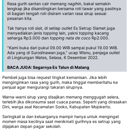
Rasa gurih santan cair memang
nagihin
, bakal semakin
lengkap jika disandingkan bersama roti tawar yang pastinya
di bagian tengah roti disiram varian rasa sirup sesuai
pesanan kita.
Tak hanya roti sisir, di setiap
outlet
Es Setrup Slamet juga
menyediakan jenis
topping
lain, yakni
topping
kacang
seharga Rp3.000 dan
topping
nata de coco
Rp2.000.
"Kami buka dari pukul 09.00 WIB sampai pukul 19.00 WIB.
Ada yang di Surodinawan juga," ucap Wisnu, penjaga outlet
di Lingkungan Wates, Selasa, 6 Desember 2022.
BACA JUGA:
Segarnya Es Talun di Malang
Pembeli juga bisa
request
tingkat kemanisan. Jika lebih
menginginkan rasa yang gurih, maka tinggal memberitahu ke
penjual agar mengurangi takaran sirupnya.
Warna-warni sirup yang disajikan memang menggugah selera,
terlebih jika dikonsumsi saat cuaca panas. Seperti yang dirasakan
Dini, warga asal Kecamatan Sooko, Kabupaten Mojokerto.
Seringkali ia dan keluarganya mampir hanya untuk mengingat
momen masa kecilnya saat menikmati gurihnya es setrup yang
dijajakan depan pagar sekolah.