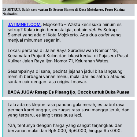
ES SETRUP. Salah satu varian Es Setrup Slamet di Kota Mojokerto. Foto: Karina
Norhadini
JATIMNET.COM
, Mojokerto – Waktu kecil suka minum es
setrup? Kalau ingin bernostalgia, cobain
deh
Es Setrup
Slamet yang ada di Kota Mojokerto. Ada dua
outlet
yang
menjual minuman segar ini.
Lokasi pertama di Jalan Raya Surodinawan Nomor 118,
Kecamatan Prajurit Kulon dan lokasi kedua di Pujasera Pusat
Kuliner Jalan Raya Ijen Nomor 71, Kelurahan Wates.
Sesampainya di sana, pecinta jajanan jadul bisa langsung
memilih berbagai varian menu, mulai dari es setrup atau es
santan cair dengan rasa original mawar.
BACA JUGA:
Resep Es Pisang Ijo, Cocok untuk Buka Puasa
Lalu ada es klepon rasa pandan gula merah, es babol rasa
permen karet anggur, es zugus rasa susu mangga jeruk, dan
yang terbaru, es langit rasa susu leci.
Yah
, tentunya dengan harga yang sangat terjangkau dan
bervarian mulai dari Rp5.000, Rp6.000, hingga Rp7.000.