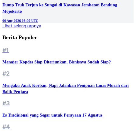
Dump Truk Terjun ke Sungai di Kawasan Jembatan Bendung
Mojokerto
06 Aug 2026 06:00 UTC
Lihat selengkapnya
Berita Populer
#1
Manajer Kopdes Siap Diterjunkan, Bisnisnya Sudah Siap?
#2
Mengaku Anak Korban, Napi Jalankan Penipuan Emas Murah dari
Balik Penjara
#3
Es Tradisional yang Segar untuk Perayaan 17 Agustus
#4