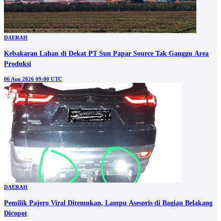
DAERAH
Kebakaran Lahan di Dekat PT Sun Papar Source Tak Ganggu Area
Produksi
06 Aug 2026 09:00 UTC
DAERAH
Pemilik Pajero Viral Ditemukan, Lampu Asesoris di Bagian Belakang
Dicopot