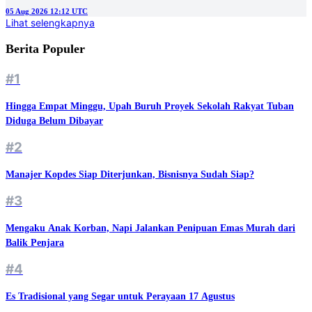
05 Aug 2026 12:12 UTC
Lihat selengkapnya
Berita Populer
#1
Hingga Empat Minggu, Upah Buruh Proyek Sekolah Rakyat Tuban
Diduga Belum Dibayar
#2
Manajer Kopdes Siap Diterjunkan, Bisnisnya Sudah Siap?
#3
Mengaku Anak Korban, Napi Jalankan Penipuan Emas Murah dari
Balik Penjara
#4
Es Tradisional yang Segar untuk Perayaan 17 Agustus