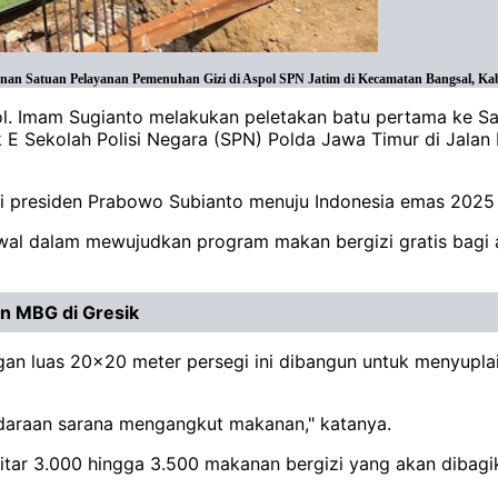
n Satuan Pelayanan Pemenuhan Gizi di Aspol SPN Jatim di Kecamatan Bangsal, Kab.
Pol. Imam Sugianto melakukan peletakan batu pertama ke S
lok E Sekolah Polisi Negara (SPN) Polda Jawa Timur di Jal
 presiden Prabowo Subianto menuju Indonesia emas 2025 m
 awal dalam mewujudkan program makan bergizi gratis bag
n MBG di Gresik
luas 20x20 meter persegi ini dibangun untuk menyuplai 
endaraan sarana mengangkut makanan," katanya.
itar 3.000 hingga 3.500 makanan bergizi yang akan dibagi