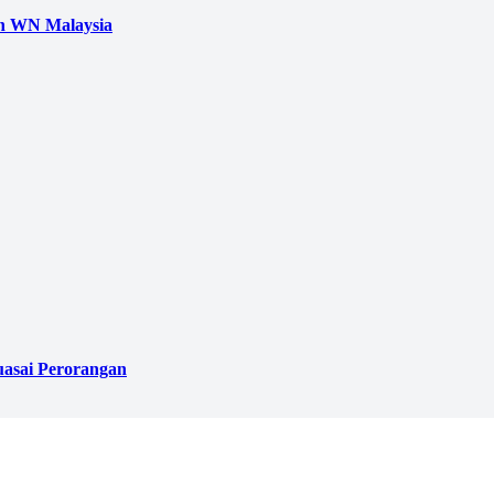
h WN Malaysia
uasai Perorangan