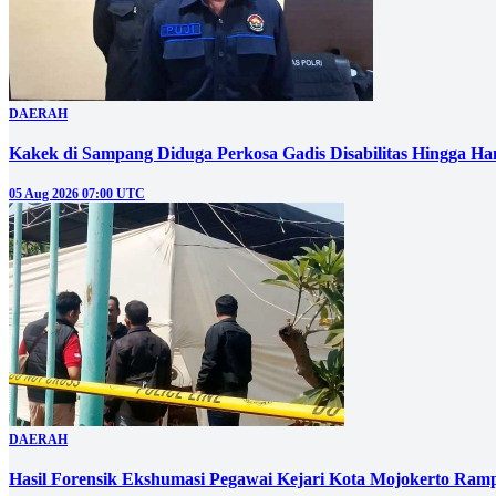
DAERAH
Kakek di Sampang Diduga Perkosa Gadis Disabilitas Hingga Ha
05 Aug 2026 07:00 UTC
DAERAH
Hasil Forensik Ekshumasi Pegawai Kejari Kota Mojokerto Ram