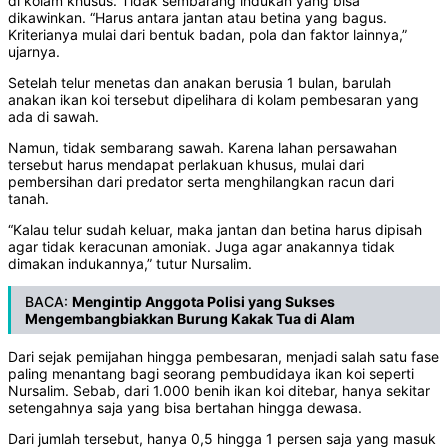
di kolam khusus. Tidak sembarang indukan yang bisa
dikawinkan. “Harus antara jantan atau betina yang bagus.
Kriterianya mulai dari bentuk badan, pola dan faktor lainnya,”
ujarnya.
Setelah telur menetas dan anakan berusia 1 bulan, barulah
anakan ikan koi tersebut dipelihara di kolam pembesaran yang
ada di sawah.
Namun, tidak sembarang sawah. Karena lahan persawahan
tersebut harus mendapat perlakuan khusus, mulai dari
pembersihan dari predator serta menghilangkan racun dari
tanah.
“Kalau telur sudah keluar, maka jantan dan betina harus dipisah
agar tidak keracunan amoniak. Juga agar anakannya tidak
dimakan indukannya,” tutur Nursalim.
BACA:
Mengintip Anggota Polisi yang Sukses
Mengembangbiakkan Burung Kakak Tua di Alam
Dari sejak pemijahan hingga pembesaran, menjadi salah satu fase
paling menantang bagi seorang pembudidaya ikan koi seperti
Nursalim. Sebab, dari 1.000 benih ikan koi ditebar, hanya sekitar
setengahnya saja yang bisa bertahan hingga dewasa.
Dari jumlah tersebut, hanya 0,5 hingga 1 persen saja yang masuk