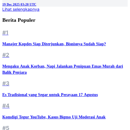
19 Dec 2025 03:20 UTC
Lihat selengkapnya
Berita Populer
#1
Manajer Kopdes Siap Diterjunkan, Bisnisnya Sudah Siap?
#2
Mengaku Anak Korban, Napi Jalankan Penipuan Emas Murah dari
Balik Penjara
#3
Es Tradisional yang Segar untuk Perayaan 17 Agustus
#4
Komdigi Tegur YouTube, Kasus Bigmo Uji Moderasi Anak
#5