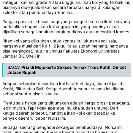
kategori ikan koi grade A atau unggulan. Ikan koi yang terbaik ini,
biasanya diperjualbelikan secara terbatas hanya di kalangan
kolektor atau pembudidaya ikan koi.
Pangsa pasar ini khusus bagi yang mengerti kriteria ikan koi yang
berkualitas bagus. Ikan koi unggulan ini yang nantinya akan
dijadikan sebagai indukan untuk budidaya atau mengikuti kontes.
“Ikan koi yang diikutkan untuk kontes itu, ukuran kecil saja,
harganya mulai dari Rp 1- 2 juta. Kalau sudah menang, harganya
bisa meningkat,” tutur alumnus Fakultas Ekonomi Universitas
Jember (FE Unej) ini.
BACA:
Pria di Mojokerto Sukses Ternak Tikus Putih, Omzet
Jutaan Rupiah
Adapun sebagian besar ikan koi hasil budidaya, akan di jual di
Kediri, Blitar atau Bali. Ketiga daerah tersebut selama ini dikenal
sebagai sentra bisnis ikan koi.
“Tentu saja harga yang digunakan adalah harga grosir pedagang,
lebih murah. Tapi tidak apa-apa, itu kita sudah untung. Dari
ketiga daerah tersebut, nantinya ikan koi akan beredar ke
banyak daerah,” papar Nursalim.
Sebagai seorang penghobi sekaligus pembudidaya, Nursalim
tidak bisa menghitung berapa keuntungan dari bisnisnya ini.