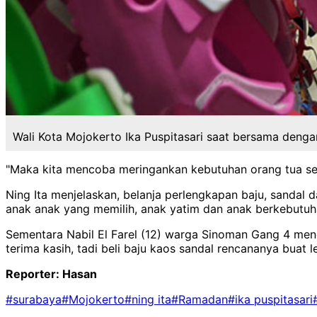
Wali Kota Mojokerto Ika Puspitasari saat bersama dengan
"Maka kita mencoba meringankan kebutuhan orang tua seh
Ning Ita menjelaskan, belanja perlengkapan baju, sandal 
anak anak yang memilih, anak yatim dan anak berkebutuh
Sementara Nabil El Farel (12) warga Sinoman Gang 4 men
terima kasih, tadi beli baju kaos sandal rencananya buat
Reporter: Hasan
#surabaya
#Mojokerto
#ning ita
#Ramadan
#ika puspitasari