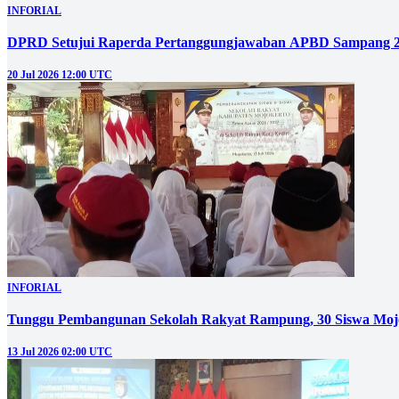
INFORIAL
DPRD Setujui Raperda Pertanggungjawaban APBD Sampang 
20 Jul 2026 12:00 UTC
INFORIAL
Tunggu Pembangunan Sekolah Rakyat Rampung, 30 Siswa Mojo
13 Jul 2026 02:00 UTC