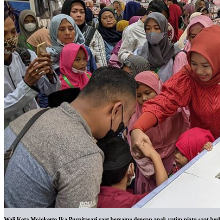
Wali Kota Mojokerto Ika Puspitasari saat bersama dengan anak yatim piatu saat berb