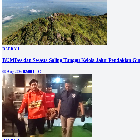
DAERAH
BUMDes dan Swasta Saling Tunggu Kelola Jalur Pendakian G
09 Aug 2026 02:00 UTC