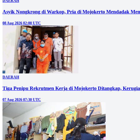
DAERAH
Asyik Nongkrong di Warkop, Pria di Mojokerto Mendadak Men
08 Aug 2026 02:00 UTC
DAERAH
Tiga Penipu Rekrutmen Kerja di Mojokerto Ditangkap, Kerugi
07 Aug 2026 07:30 UTC