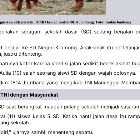
n Ngusikan oleh peserta TMMD ke-125 Kodim 0814 Jombang: Foto: KodimJombang
nakan seragam sekolah dasar (SD) sedang berjalan di 
.
t belajar ke SD Negeri Kromong. Anak-anak itu bertelanjan
 justru ditenteng.
sepatunya kotor karena kondisi jalan sedikit becek akibat 
 Aulia (10) salah seorang siswi SD dengan wajah polosnya.
 Kodim 0814 Jombang yang mengikuti TNI Manunggal Memb
 TNI dengan Masyarakat
 SD saat berangkat maupun pulang sekolah menjadi sasaran 
al (11) siswa kelas 5 SD. Ketika nanti jalan desa itu ra
lang sekolah.
diri," ujarnya sambil menenteng sepatu.