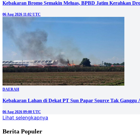
Kebakaran Bromo Semakin Meluas, BPBD Jatim Kerahkan Dro
06 Aug 2026 11:02 UTC
DAERAH
Kebakaran Lahan di Dekat PT Sun Papar Source Tak Ganggu 
06 Aug 2026 09:00 UTC
Lihat selengkapnya
Berita Populer