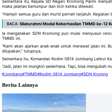
Sementara itu, Kepala SD Negeri Kromong Parmi menyata
maka jalanan berlumpur dan licin ketika dilewati.
"Hampir semua guru dan murid pernah terjatuh. Kegiatan b
BACA:
Silaturahmi Modal Keberhasilan TMMD ke-12 
Ia mengatakan SDN Kromong pun mulai menyusun rencan
TMMD ini.
"Kami akan ajarkan anak-anak untuk merawat jalan ini. Buk
dilupakan," tutupnya.
Sementara itu, Komandan Kodim 0814 Jombang Letkol Kav 
"Jadi, jalan ini mungkin sederhana. Tapi, bisa mengubah ma
#Jombang
#TMMD
#Kodim 0814 Jombang
#SDN Kromng
Berita Lainnya