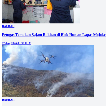
DAERAH
Petugas Temukan Sajam Rakitan di Blok Hunian Lapas Mojoke
07 Aug 2026 03:30 UTC
DAERAH