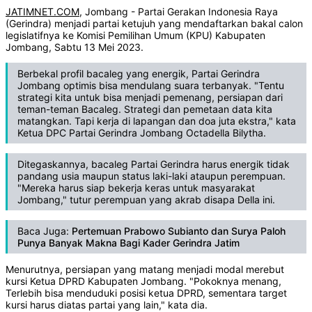
JATIMNET.COM
, Jombang - Partai Gerakan Indonesia Raya
(Gerindra) menjadi partai ketujuh yang mendaftarkan bakal calon
legislatifnya ke Komisi Pemilihan Umum (KPU) Kabupaten
Jombang, Sabtu 13 Mei 2023.
Berbekal profil bacaleg yang energik, Partai Gerindra
Jombang optimis bisa mendulang suara terbanyak. "Tentu
strategi kita untuk bisa menjadi pemenang, persiapan dari
teman-teman Bacaleg. Strategi dan pemetaan data kita
matangkan. Tapi kerja di lapangan dan doa juta ekstra," kata
Ketua DPC Partai Gerindra Jombang Octadella Bilytha.
Ditegaskannya, bacaleg Partai Gerindra harus energik tidak
pandang usia maupun status laki-laki ataupun perempuan.
"Mereka harus siap bekerja keras untuk masyarakat
Jombang," tutur perempuan yang akrab disapa Della ini.
Baca Juga:
Pertemuan Prabowo Subianto dan Surya Paloh
Punya Banyak Makna Bagi Kader Gerindra Jatim
Menurutnya, persiapan yang matang menjadi modal merebut
kursi Ketua DPRD Kabupaten Jombang. "Pokoknya menang,
Terlebih bisa menduduki posisi ketua DPRD, sementara target
kursi harus diatas partai yang lain," kata dia.