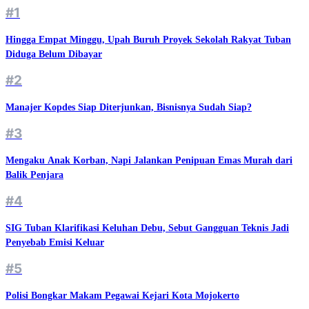
#1
Hingga Empat Minggu, Upah Buruh Proyek Sekolah Rakyat Tuban
Diduga Belum Dibayar
#2
Manajer Kopdes Siap Diterjunkan, Bisnisnya Sudah Siap?
#3
Mengaku Anak Korban, Napi Jalankan Penipuan Emas Murah dari
Balik Penjara
#4
SIG Tuban Klarifikasi Keluhan Debu, Sebut Gangguan Teknis Jadi
Penyebab Emisi Keluar
#5
Polisi Bongkar Makam Pegawai Kejari Kota Mojokerto