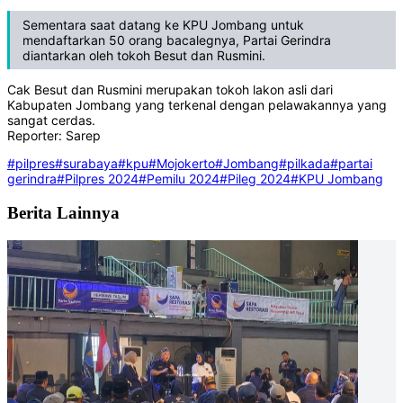
Sementara saat datang ke KPU Jombang untuk
mendaftarkan 50 orang bacalegnya, Partai Gerindra
diantarkan oleh tokoh Besut dan Rusmini.
Cak Besut dan Rusmini merupakan tokoh lakon asli dari
Kabupaten Jombang yang terkenal dengan pelawakannya yang
sangat cerdas.
Reporter: Sarep
#pilpres
#surabaya
#kpu
#Mojokerto
#Jombang
#pilkada
#partai
gerindra
#Pilpres 2024
#Pemilu 2024
#Pileg 2024
#KPU Jombang
Berita Lainnya