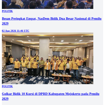
POLITIK
Bosan Peringkat Empat, NasDem Bidik Dua Besar Nasional di Pemilu
2029
02 Aug 2026 11:46 UTC
POLITIK
Golkar Bidik 10 Kursi di DPRD Kabupaten Mojokerto pada Pemilu
2029