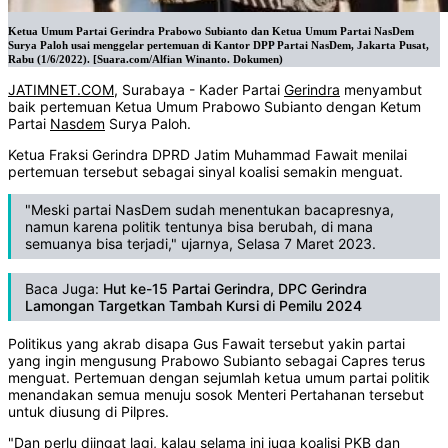
Ketua Umum Partai Gerindra Prabowo Subianto dan Ketua Umum Partai NasDem
Surya Paloh usai menggelar pertemuan di Kantor DPP Partai NasDem, Jakarta Pusat,
Rabu (1/6/2022). [Suara.com/Alfian Winanto. Dokumen)
JATIMNET.COM
, Surabaya - Kader Partai
Gerindra
menyambut
baik pertemuan Ketua Umum Prabowo Subianto dengan Ketum
Partai
Nasdem
Surya Paloh.
Ketua Fraksi Gerindra DPRD Jatim Muhammad Fawait menilai
pertemuan tersebut sebagai sinyal koalisi semakin menguat.
"Meski partai NasDem sudah menentukan bacapresnya,
namun karena politik tentunya bisa berubah, di mana
semuanya bisa terjadi," ujarnya, Selasa 7 Maret 2023.
Baca Juga:
Hut ke-15 Partai Gerindra, DPC Gerindra
Lamongan Targetkan Tambah Kursi di Pemilu 2024
Politikus yang akrab disapa Gus Fawait tersebut yakin partai
yang ingin mengusung Prabowo Subianto sebagai Capres terus
menguat. Pertemuan dengan sejumlah ketua umum partai politik
menandakan semua menuju sosok Menteri Pertahanan tersebut
untuk diusung di Pilpres.
"Dan perlu diingat lagi, kalau selama ini juga koalisi PKB dan