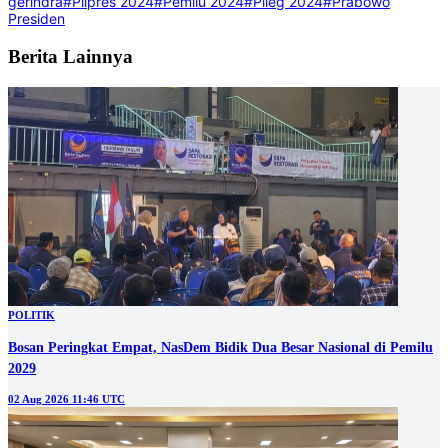
gerindra
#Pilpres 2024
#Pemilu 2024
#Pileg 2024
#Prabowo
Presiden
Berita Lainnya
POLITIK
Bosan Peringkat Empat, NasDem Bidik Dua Besar Nasional di Pemilu
2029
02 Aug 2026 11:46 UTC