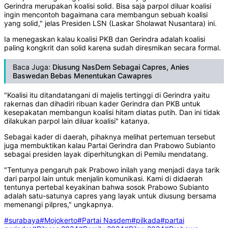
Gerindra merupakan koalisi solid. Bisa saja parpol diluar koalisi
ingin mencontoh bagaimana cara membangun sebuah koalisi
yang solid," jelas Presiden LSN (Laskar Sholawat Nusantara) ini.
Ia menegaskan kalau koalisi PKB dan Gerindra adalah koalisi
paling kongkrit dan solid karena sudah diresmikan secara formal.
Baca Juga:
Diusung NasDem Sebagai Capres, Anies
Baswedan Bebas Menentukan Cawapres
"Koalisi itu ditandatangani di majelis tertinggi di Gerindra yaitu
rakernas dan dihadiri ribuan kader Gerindra dan PKB untuk
kesepakatan membangun koalisi hitam diatas putih. Dan ini tidak
dilakukan parpol lain diluar koalisi" katanya.
Sebagai kader di daerah, pihaknya melihat pertemuan tersebut
juga membuktikan kalau Partai Gerindra dan Prabowo Subianto
sebagai presiden layak diperhitungkan di Pemilu mendatang.
"Tentunya pengaruh pak Prabowo inilah yang menjadi daya tarik
dari parpol lain untuk menjalin komunikasi. Kami di didaerah
tentunya pertebal keyakinan bahwa sosok Prabowo Subianto
adalah satu-satunya capres yang layak untuk diusung bersama
memenangi pilpres," ungkapnya.
#surabaya
#Mojokerto
#Partai Nasdem
#pilkada
#partai