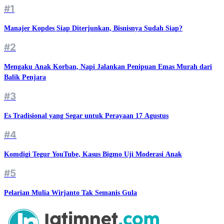
#1
Manajer Kopdes Siap Diterjunkan, Bisnisnya Sudah Siap?
#2
Mengaku Anak Korban, Napi Jalankan Penipuan Emas Murah dari
Balik Penjara
#3
Es Tradisional yang Segar untuk Perayaan 17 Agustus
#4
Komdigi Tegur YouTube, Kasus Bigmo Uji Moderasi Anak
#5
Pelarian Mulia Wirjanto Tak Semanis Gula