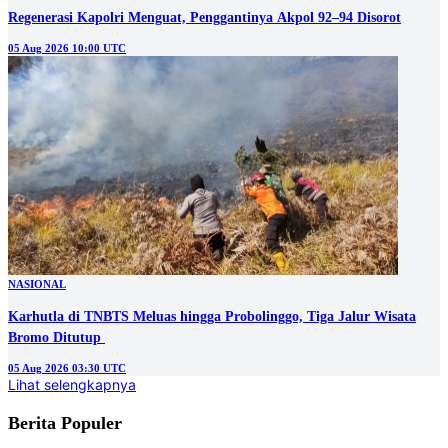
Regenerasi Kapolri Menguat, Penggantinya Akpol 92–94 Disorot
05 Aug 2026 10:00 UTC
NASIONAL
Karhutla di TNBTS Meluas hingga Probolinggo, Tiga Jalur Wisata
05 Aug 2026 03:30 UTC
Lihat selengkapnya
Berita Populer