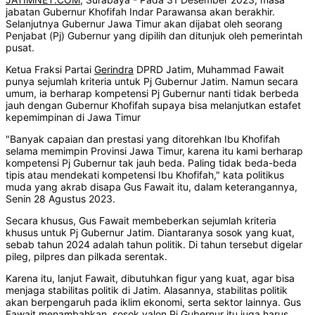
jabatan Gubernur Khofifah Indar Parawansa akan berakhir.
Selanjutnya Gubernur Jawa Timur akan dijabat oleh seorang
Penjabat (Pj) Gubernur yang dipilih dan ditunjuk oleh pemerintah
pusat.
Ketua Fraksi Partai
Gerindra
DPRD Jatim, Muhammad Fawait
punya sejumlah kriteria untuk Pj Gubernur Jatim. Namun secara
umum, ia berharap kompetensi Pj Gubernur nanti tidak berbeda
jauh dengan Gubernur Khofifah supaya bisa melanjutkan estafet
kepemimpinan di Jawa Timur
"Banyak capaian dan prestasi yang ditorehkan Ibu Khofifah
selama memimpin Provinsi Jawa Timur, karena itu kami berharap
kompetensi Pj Gubernur tak jauh beda. Paling tidak beda-beda
tipis atau mendekati kompetensi Ibu Khofifah," kata politikus
muda yang akrab disapa Gus Fawait itu, dalam keterangannya,
Senin 28 Agustus 2023.
Secara khusus, Gus Fawait membeberkan sejumlah kriteria
khusus untuk Pj Gubernur Jatim. Diantaranya sosok yang kuat,
sebab tahun 2024 adalah tahun politik. Di tahun tersebut digelar
pileg, pilpres dan pilkada serentak.
Karena itu, lanjut Fawait, dibutuhkan figur yang kuat, agar bisa
menjaga stabilitas politik di Jatim. Alasannya, stabilitas politik
akan berpengaruh pada iklim ekonomi, serta sektor lainnya. Gus
Fawait menambahkan, sosok valon Pj Gubernur itu juga harus