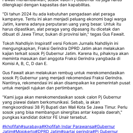
dilengkapi dengan kapasitas dan kapabilitas.
"Di tahun 2024 itu ada kebutuhan pengadaan alat peraga
kampanye. Tentu ini akan menjadi peluang ekonomi bagi warga
Jatim, karena adanya perputaran uang yang besar. Untuk itu
harus dipastikan, alat peraga yang dipasang itu dicetak dan
dibuat di Jawa Timur, bukan di provinsi lain," tegas Gus Fawait.
Tokoh Nahdliyin Inspiratif versi Forkom Jurnalis Nahdliyin ini
mengungkapkan, Fraksi Gerindra DPRD Jatim akan melakukan
kajian terkait sosok Pj Gubernur Jatim. Karena itu, pihaknya akan
meminta masukan dari anggota Fraksi Gerindra yangbada di
Komisi A, B, C, D dan E.
Gus Fawait akan melakukan rembug untuk merekomendasikan
sosok Pj Gubernur yang menjadi rekomendasi Fraksi Gerindra.
Nantinya, rekomendasi ini akan disampaikan ke pemerintah pusat
untuk menjadi rujukan dan pertimbangan.
"Kami juga akan merekomendasikan sosok calon Pj Gubernur
yang piawai dalam berkomunikasi. Sebab, ia akan
mengkoordinasi 38 Pj Bupati dan Wali Kota Se Jawa Timur. Perlu
sosok yang bisa membangun sinergitas antar kepala daerah,"
pungkas kandidat doktor FE Unair tersebut.
#khofifah
#surabaya
#Khofifah Indar Parawansa
#Gubernur
Jatim
#Mojokerto
#DPRD Jatim
#partai gerindra
#Pj Gubernur