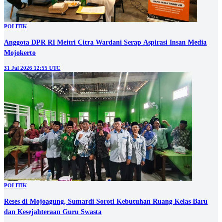
POLITIK
Anggota DPR RI Meitri Citra Wardani Serap Aspirasi Insan Media
Mojokerto
31 Jul 2026 12:55 UTC
POLITIK
Reses di Mojoagung, Sumardi Soroti Kebutuhan Ruang Kelas Baru
dan Kesejahteraan Guru Swasta