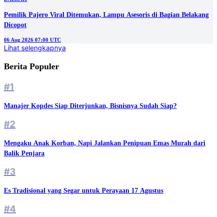
Pemilik Pajero Viral Ditemukan, Lampu Asesoris di Bagian Belakang
Dicopot
06 Aug 2026 07:00 UTC
Lihat selengkapnya
Berita Populer
#1
Manajer Kopdes Siap Diterjunkan, Bisnisnya Sudah Siap?
#2
Mengaku Anak Korban, Napi Jalankan Penipuan Emas Murah dari
Balik Penjara
#3
Es Tradisional yang Segar untuk Perayaan 17 Agustus
#4