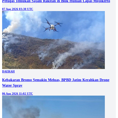
Petugas Temukan Sajam Rakitan di Blok Hunian Lapas Mojokerto
07 Aug 2026 03:30 UTC
DAERAH
Kebakaran Bromo Semakin Meluas, BPBD Jatim Kerahkan Drone
Water Spray
06 Aug 2026 11:02 UTC