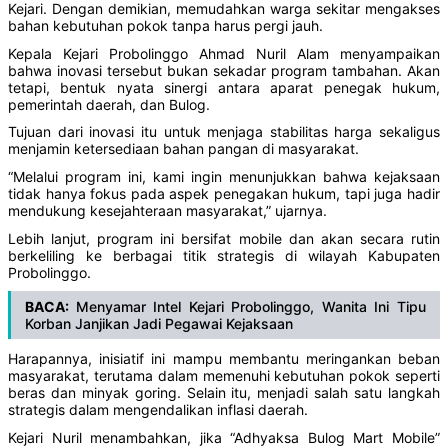
Kejari. Dengan demikian, memudahkan warga sekitar mengakses
bahan kebutuhan pokok tanpa harus pergi jauh.
‎Kepala Kejari Probolinggo Ahmad Nuril Alam menyampaikan
bahwa inovasi tersebut bukan sekadar program tambahan. Akan
tetapi, bentuk nyata sinergi antara aparat penegak hukum,
pemerintah daerah, dan Bulog.
Tujuan dari inovasi itu untuk menjaga stabilitas harga sekaligus
menjamin ketersediaan bahan pangan di masyarakat.
‎“Melalui program ini, kami ingin menunjukkan bahwa kejaksaan
tidak hanya fokus pada aspek penegakan hukum, tapi juga hadir
mendukung kesejahteraan masyarakat,” ujarnya.
‎Lebih lanjut, program ini bersifat mobile dan akan secara rutin
berkeliling ke berbagai titik strategis di wilayah Kabupaten
Probolinggo.
BACA:
Menyamar Intel Kejari Probolinggo, Wanita Ini Tipu
Korban Janjikan Jadi Pegawai Kejaksaan
‎Harapannya, inisiatif ini mampu membantu meringankan beban
masyarakat, terutama dalam memenuhi kebutuhan pokok seperti
beras dan minyak goring. Selain itu, menjadi salah satu langkah
strategis dalam mengendalikan inflasi daerah.
‎Kejari Nuril menambahkan, jika “Adhyaksa Bulog Mart Mobile”