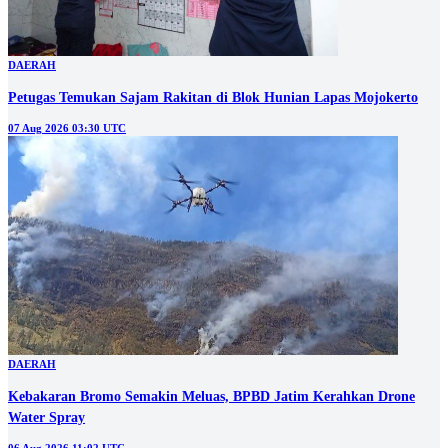
DAERAH
Petugas Temukan Sajam Rakitan di Blok Hunian Lapas Mojokerto
07 Aug 2026 03:30 UTC
DAERAH
Kebakaran Bromo Semakin Meluas, BPBD Jatim Kerahkan Drone
Water Spray