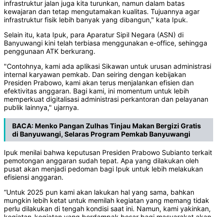
infrastruktur jalan juga kita turunkan, namun dalam batas
kewajaran dan tetap mengutamakan kualitas. Tujuannya agar
infrastruktur fisik lebih banyak yang dibangun," kata Ipuk.
Selain itu, kata Ipuk, para Aparatur Sipil Negara (ASN) di
Banyuwangi kini telah terbiasa menggunakan e-office, sehingga
penggunaan ATK berkurang.
"Contohnya, kami ada aplikasi Sikawan untuk urusan administrasi
internal karyawan pemkab. Dan seiring dengan kebijakan
Presiden Prabowo, kami akan terus menjalankan efisien dan
efektivitas anggaran. Bagi kami, ini momentum untuk lebih
memperkuat digitalisasi administrasi perkantoran dan pelayanan
publik lainnya," ujarnya.
BACA:
Menko Pangan Zulhas Tinjau Makan Bergizi Gratis
di Banyuwangi, Selaras Program Pemkab Banyuwangi
Ipuk menilai bahwa keputusan Presiden Prabowo Subianto terkait
pemotongan anggaran sudah tepat. Apa yang dilakukan oleh
pusat akan menjadi pedoman bagi Ipuk untuk lebih melakukan
efisiensi anggaran.
“Untuk 2025 pun kami akan lakukan hal yang sama, bahkan
mungkin lebih ketat untuk memilah kegiatan yang memang tidak
perlu dilakukan di tengah kondisi saat ini. Namun, kami yakinkan,
kegiatan-kegiatan yang berdampak besar bagi masyarakat akan