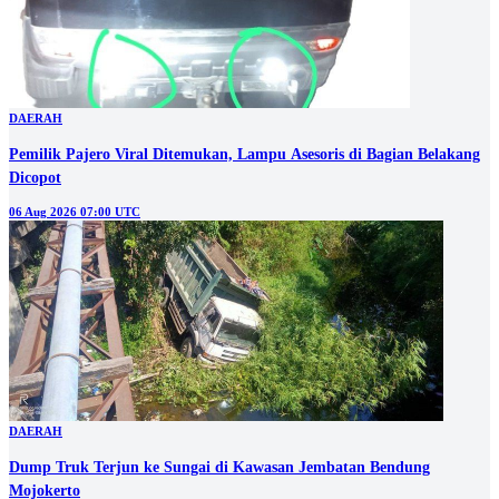
DAERAH
Pemilik Pajero Viral Ditemukan, Lampu Asesoris di Bagian Belakang
Dicopot
06 Aug 2026 07:00 UTC
DAERAH
Dump Truk Terjun ke Sungai di Kawasan Jembatan Bendung
Mojokerto