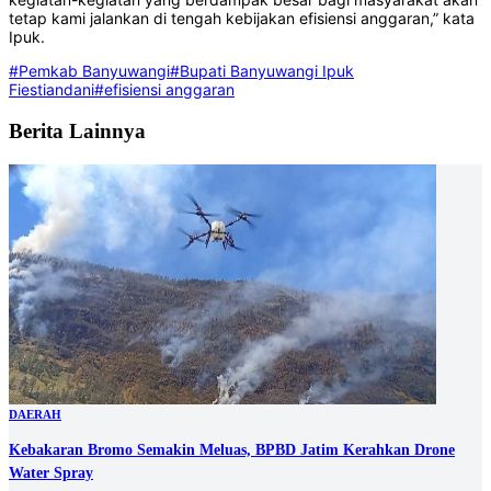
tetap kami jalankan di tengah kebijakan efisiensi anggaran,” kata
Ipuk.
#Pemkab Banyuwangi
#Bupati Banyuwangi Ipuk
Fiestiandani
#efisiensi anggaran
Berita Lainnya
DAERAH
Kebakaran Bromo Semakin Meluas, BPBD Jatim Kerahkan Drone
Water Spray