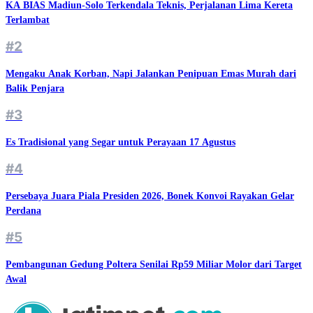
KA BIAS Madiun-Solo Terkendala Teknis, Perjalanan Lima Kereta
Terlambat
#2
Mengaku Anak Korban, Napi Jalankan Penipuan Emas Murah dari
Balik Penjara
#3
Es Tradisional yang Segar untuk Perayaan 17 Agustus
#4
Persebaya Juara Piala Presiden 2026, Bonek Konvoi Rayakan Gelar
Perdana
#5
Pembangunan Gedung Poltera Senilai Rp59 Miliar Molor dari Target
Awal