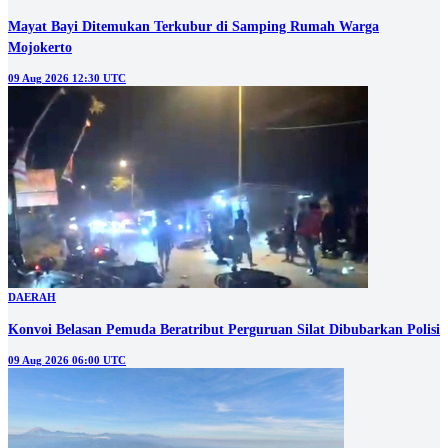
Mayat Bayi Ditemukan Terkubur di Samping Rumah Warga
Mojokerto
09 Aug 2026 12:30 UTC
DAERAH
Konvoi Belasan Pemuda Beratribut Perguruan Silat Dibubarkan Polisi
09 Aug 2026 06:00 UTC