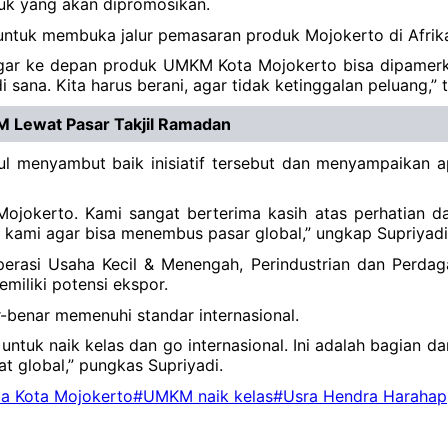
uk yang akan dipromosikan.
ntuk membuka jalur pemasaran produk Mojokerto di Afrik
agar ke depan produk UMKM Kota Mojokerto bisa dipamerka
ana. Kita harus berani, agar tidak ketinggalan peluang,” 
 Lewat Pasar Takjil Ramadan
ul menyambut baik inisiatif tersebut dan menyampaikan a
ojokerto. Kami sangat berterima kasih atas perhatian d
kami agar bisa menembus pasar global,” ungkap Supriyadi
operasi Usaha Kecil & Menengah, Perindustrian dan Perd
iliki potensi ekspor.
-benar memenuhi standar internasional.
tuk naik kelas dan go internasional. Ini adalah bagian 
 global,” pungkas Supriyadi.
a Kota Mojokerto
#UMKM naik kelas
#Usra Hendra Harahap