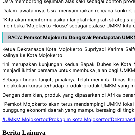
Usra memborong sejumlah alas kaki sebagai contoh prod
Dalam lawatannya, Usra menyampaikan rencana konkret u
“Kita akan memformulasikan langkah-langkah strategis 
membuka ‘Mojokerto House’ sebagai etalase UMKM kita di s
BACA:
Pemkot Mojokerto Dongkrak Pendapatan UMKM
Ketua Dekranasda Kota Mojokerto Supriyadi Karima Saif
kalinya ke Kota Mojokerto.
“Ini merupakan kunjungan kedua Bapak Dubes ke Kota M
menjadi ikhtiar bersama untuk membuka jalan bagi UMKM 
Sebagai tindak lanjut, pihaknya telah meminta Dinas K
melakukan kurasi terhadap produk-produk UMKM yang mem
Dengan demikian, produk yang dipasarkan di Afrika benar
“Pemkot Mojokerto akan terus mendampingi UMKM lokal un
punggung ekonomi daerah yang mampu bersaing di tingkat
#UMKM Mojokerto
#Prokopim Kota Mojokerto
#Dekranasd
Berita Lainnya