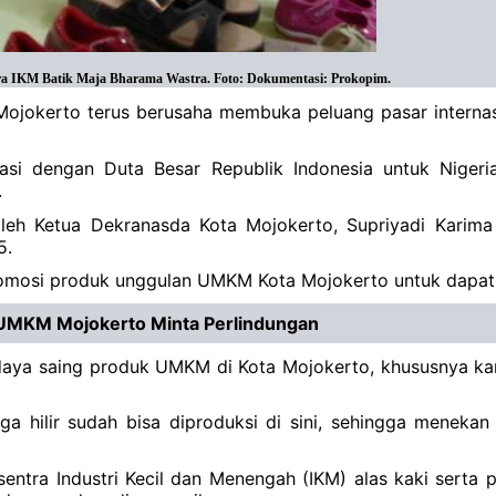
ntra IKM Batik Maja Bharama Wastra. Foto: Dokumentasi: Prokopim.
Mojokerto terus berusaha membuka peluang pasar internas
borasi dengan Duta Besar Republik Indonesia untuk Nige
.
leh Ketua Dekranasda Kota Mojokerto, Supriyadi Karima 
5.
promosi produk unggulan UMKM Kota Mojokerto untuk dapa
n UMKM Mojokerto Minta Perlindungan
aya saing produk UMKM di Kota Mojokerto, khususnya karen
a hilir sudah bisa diproduksi di sini, sehingga menekan 
entra Industri Kecil dan Menengah (IKM) alas kaki serta p