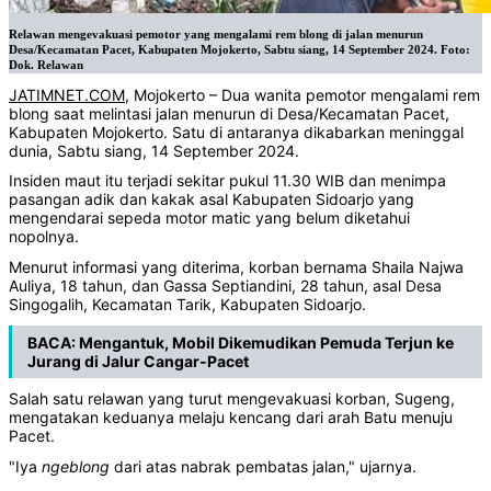
Relawan mengevakuasi pemotor yang mengalami rem blong di jalan menurun
Desa/Kecamatan Pacet, Kabupaten Mojokerto, Sabtu siang, 14 September 2024. Foto:
Dok. Relawan
JATIMNET.COM
, Mojokerto – Dua wanita pemotor mengalami rem
blong saat melintasi jalan menurun di Desa/Kecamatan Pacet,
Kabupaten Mojokerto. Satu di antaranya dikabarkan meninggal
dunia, Sabtu siang, 14 September 2024.
Insiden maut itu terjadi sekitar pukul 11.30 WIB dan menimpa
pasangan adik dan kakak asal Kabupaten Sidoarjo yang
mengendarai sepeda motor matic yang belum diketahui
nopolnya.
Menurut informasi yang diterima, korban bernama Shaila Najwa
Auliya, 18 tahun, dan Gassa Septiandini, 28 tahun, asal Desa
Singogalih, Kecamatan Tarik, Kabupaten Sidoarjo.
BACA:
Mengantuk, Mobil Dikemudikan Pemuda Terjun ke
Jurang di Jalur Cangar-Pacet
Salah satu relawan yang turut mengevakuasi korban, Sugeng,
mengatakan keduanya melaju kencang dari arah Batu menuju
Pacet.
"Iya
ngeblong
dari atas nabrak pembatas jalan," ujarnya.