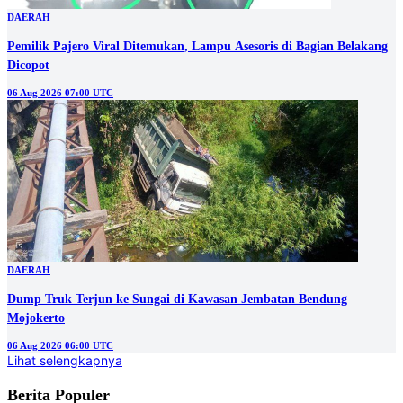
DAERAH
Pemilik Pajero Viral Ditemukan, Lampu Asesoris di Bagian Belakang
Dicopot
06 Aug 2026 07:00 UTC
DAERAH
Dump Truk Terjun ke Sungai di Kawasan Jembatan Bendung
Mojokerto
06 Aug 2026 06:00 UTC
Lihat selengkapnya
Berita Populer