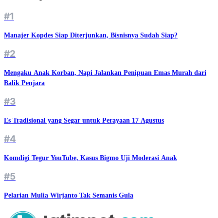
#1
Manajer Kopdes Siap Diterjunkan, Bisnisnya Sudah Siap?
#2
Mengaku Anak Korban, Napi Jalankan Penipuan Emas Murah dari
Balik Penjara
#3
Es Tradisional yang Segar untuk Perayaan 17 Agustus
#4
Komdigi Tegur YouTube, Kasus Bigmo Uji Moderasi Anak
#5
Pelarian Mulia Wirjanto Tak Semanis Gula