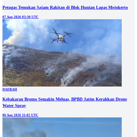
Petugas Temukan Sajam Rakitan di Blok Hunian Lapas Mojokerto
07 Aug 2026 03:30 UTC
DAERAH
Kebakaran Bromo Semakin Meluas, BPBD Jatim Kerahkan Drone
Water Spray
06 Aug 2026 11:02 UTC