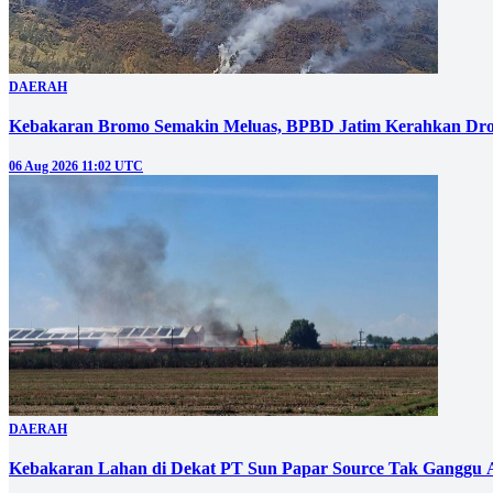
DAERAH
Kebakaran Bromo Semakin Meluas, BPBD Jatim Kerahkan Dro
06 Aug 2026 11:02 UTC
DAERAH
Kebakaran Lahan di Dekat PT Sun Papar Source Tak Ganggu 