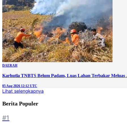
DAERAH
Karhutla TNBTS Belum Padam, Luas Lahan Terbakar Meluas J
05 Aug 2026 12:12 UTC
Lihat selengkapnya
Berita Populer
#1