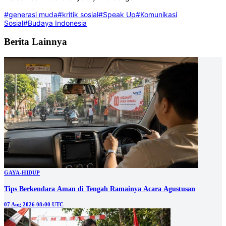
#generasi muda
#kritik sosial
#Speak Up
#Komunikasi
Sosial
#Budaya Indonesia
Berita Lainnya
GAYA-HIDUP
Tips Berkendara Aman di Tengah Ramainya Acara Agustusan
07 Aug 2026 08:00 UTC