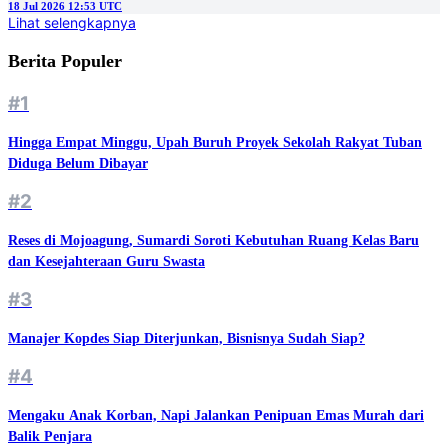
18 Jul 2026 12:53 UTC
Lihat selengkapnya
Berita Populer
#1
Hingga Empat Minggu, Upah Buruh Proyek Sekolah Rakyat Tuban
Diduga Belum Dibayar
#2
Reses di Mojoagung, Sumardi Soroti Kebutuhan Ruang Kelas Baru
dan Kesejahteraan Guru Swasta
#3
Manajer Kopdes Siap Diterjunkan, Bisnisnya Sudah Siap?
#4
Mengaku Anak Korban, Napi Jalankan Penipuan Emas Murah dari
Balik Penjara