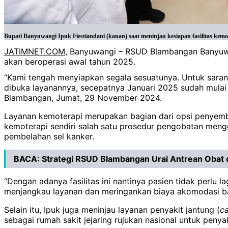
Bupati Banyuwangi Ipuk Fiestiandani (kanan) saat meninjau kesiapan fasilitas k
JATIMNET.COM
, Banyuwangi – RSUD Blambangan Banyuwan
akan beroperasi awal tahun 2025.
“Kami tengah menyiapkan segala sesuatunya. Untuk sarana 
dibuka layanannya, secepatnya Januari 2025 sudah mulai j
Blambangan, Jumat, 29 November 2024.
Layanan kemoterapi merupakan bagian dari opsi penyemb
kemoterapi sendiri salah satu prosedur pengobatan men
pembelahan sel kanker.
BACA:
Strategi RSUD Blambangan Urai Antrean Obat
“Dengan adanya fasilitas ini nantinya pasien tidak perlu
menjangkau layanan dan meringankan biaya akomodasi bag
Selain itu, Ipuk juga meninjau layanan penyakit jantung (
ca
sebagai rumah sakit jejaring rujukan nasional untuk penyak