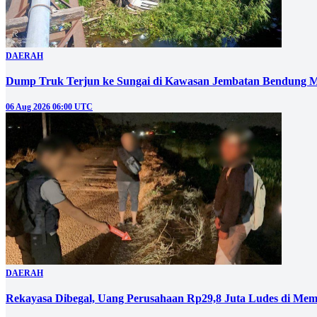
DAERAH
Dump Truk Terjun ke Sungai di Kawasan Jembatan Bendung M
06 Aug 2026 06:00 UTC
DAERAH
Rekayasa Dibegal, Uang Perusahaan Rp29,8 Juta Ludes di Mem