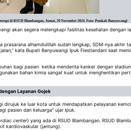
emoterapi di RSUD Blambangan, Jumat, 29 November 2024. Foto: Pemkab Banyuwangi
gi akan segera melengkapi fasilitas kesehatan dengan la
prasarana alhamdulillah sudah lengkap, SDM-nya akhir tahu
alan,” kata Bupati Banyuwangi Ipuk Fiestiandani saat meni
uhan bagi pasien ketika menderita kanker dengan stadium
ggunakan bahan kimia sangat kuat untuk menghentikan per
 dengan Layanan Gojek
 lagi dirujuk ke luar kota untuk mendapatkan pelayanan kem
i pasien dan keluarga” ujar Ipuk.
rdiac
center
) yang ada di RSUD Blambangan. RSUD Blamba
it kardiovaskular (jantung).