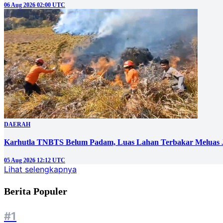
06 Aug 2026 02:00 UTC
DAERAH
Karhutla TNBTS Belum Padam, Luas Lahan Terbakar Meluas J
05 Aug 2026 12:12 UTC
Lihat selengkapnya
Berita Populer
#1