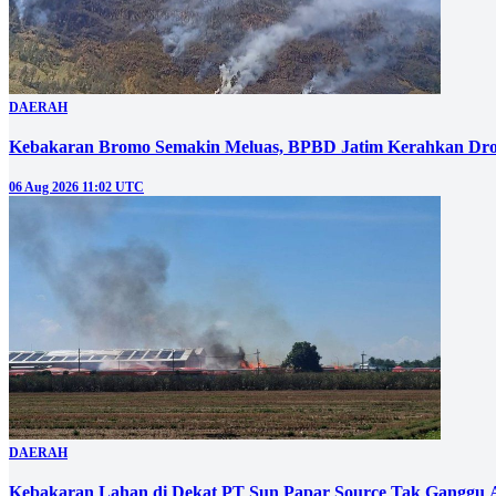
DAERAH
Kebakaran Bromo Semakin Meluas, BPBD Jatim Kerahkan Dro
06 Aug 2026 11:02 UTC
DAERAH
Kebakaran Lahan di Dekat PT Sun Papar Source Tak Ganggu 