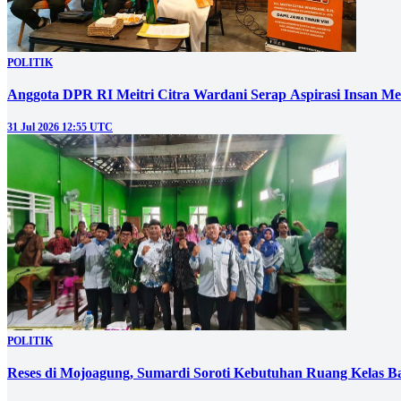
POLITIK
Anggota DPR RI Meitri Citra Wardani Serap Aspirasi Insan M
31 Jul 2026 12:55 UTC
POLITIK
Reses di Mojoagung, Sumardi Soroti Kebutuhan Ruang Kelas B