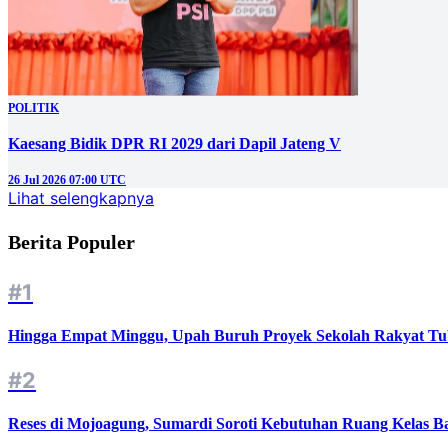
POLITIK
Kaesang Bidik DPR RI 2029 dari Dapil Jateng V
26 Jul 2026 07:00 UTC
Lihat selengkapnya
Berita Populer
#1
Hingga Empat Minggu, Upah Buruh Proyek Sekolah Rakyat Tu
#2
Reses di Mojoagung, Sumardi Soroti Kebutuhan Ruang Kelas B