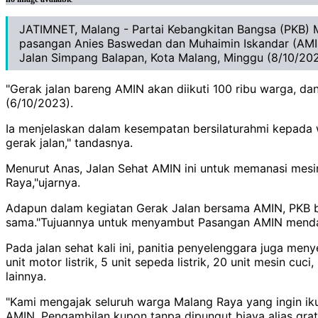
JATIMNET, Malang - Partai Kebangkitan Bangsa (PKB) M
pasangan Anies Baswedan dan Muhaimin Iskandar (AMIN
Jalan Simpang Balapan, Kota Malang, Minggu (8/10/20
"Gerak jalan bareng AMIN akan diikuti 100 ribu warga, d
(6/10/2023).
Ia menjelaskan dalam kesempatan bersilaturahmi kepada 
gerak jalan," tandasnya.
Menurut Anas, Jalan Sehat AMIN ini untuk memanasi mesi
Raya,"ujarnya.
Adapun dalam kegiatan Gerak Jalan bersama AMIN, PKB 
sama."Tujuannya untuk menyambut Pasangan AMIN mendaft
Pada jalan sehat kali ini, panitia penyelenggara juga me
unit motor listrik, 5 unit sepeda listrik, 20 unit mesin cu
lainnya.
"Kami mengajak seluruh warga Malang Raya yang ingin ik
AMIN. Pengambilan kupon tanpa dipungut biaya alias grat