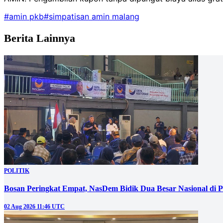
#amin pkb
#simpatisan amin malang
Berita Lainnya
POLITIK
Bosan Peringkat Empat, NasDem Bidik Dua Besar Nasional di P
02 Aug 2026 11:46 UTC