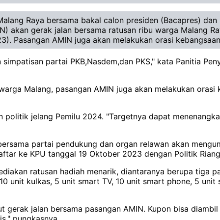
alang Raya bersama bakal calon presiden (Bacapres) dan 
) akan gerak jalan bersama ratusan ribu warga Malang Ra
23). Pasangan AMIN juga akan melakukan orasi kebangsaan
an simpatisan partai PKB,Nasdem,dan PKS," kata Panitia Pe
warga Malang, pasangan AMIN juga akan melakukan orasi k
n politik jelang Pemilu 2024. "Targetnya dapat menenangk
bersama partai pendukung dan organ relawan akan mengu
ar ke KPU tanggal 19 Oktober 2023 dengan Politik Riang 
nyediakan ratusan hadiah menarik, diantaranya berupa tiga 
ci, 10 unit kulkas, 5 unit smart TV, 10 unit smart phone, 5 u
ut gerak jalan bersama pasangan AMIN. Kupon bisa diambi
is," pungkasnya.