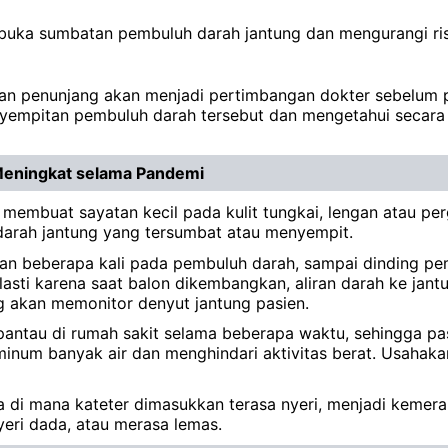
mbuka sumbatan pembuluh darah jantung dan mengurangi ris
aan penunjang akan menjadi pertimbangan dokter sebelum pr
nyempitan pembuluh darah tersebut dan mengetahui secar
Meningkat selama Pandemi
n membuat sayatan kecil pada kulit tungkai, lengan atau pe
arah jantung yang tersumbat atau menyempit.
kan beberapa kali pada pembuluh darah, sampai dinding p
lasti karena saat balon dikembangkan, aliran darah ke jant
ng akan memonitor denyut jantung pasien.
ipantau di rumah sakit selama beberapa waktu, sehingga pas
 minum banyak air dan menghindari aktivitas berat. Usaha
ea di mana kateter dimasukkan terasa nyeri, menjadi kemer
yeri dada, atau merasa lemas.