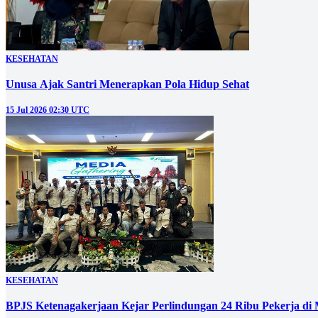
KESEHATAN
Unusa Ajak Santri Menerapkan Pola Hidup Sehat
15 Jul 2026 02:30 UTC
KESEHATAN
BPJS Ketenagakerjaan Kejar Perlindungan 24 Ribu Pekerja di 