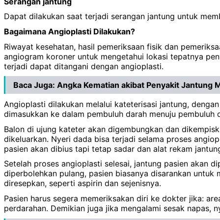
Serangan jantung
Dapat dilakukan saat terjadi serangan jantung untuk me
Bagaimana Angioplasti Dilakukan?
Riwayat kesehatan, hasil pemeriksaan fisik dan pemeriks
angiogram koroner untuk mengetahui lokasi tepatnya pe
terjadi dapat ditangani dengan angioplasti.
Baca Juga:
Angka Kematian akibat Penyakit Jantung 
Angioplasti dilakukan melalui kateterisasi jantung, denga
dimasukkan ke dalam pembuluh darah menuju pembuluh d
Balon di ujung kateter akan digembungkan dan dikempis
dikeluarkan. Nyeri dada bisa terjadi selama proses angiop
pasien akan dibius tapi tetap sadar dan alat rekam jantu
Setelah proses angioplasti selesai, jantung pasien akan d
diperbolehkan pulang, pasien biasanya disarankan untuk
diresepkan, seperti aspirin dan sejenisnya.
Pasien harus segera memeriksakan diri ke dokter jika: ar
perdarahan. Demikian juga jika mengalami sesak napas, n