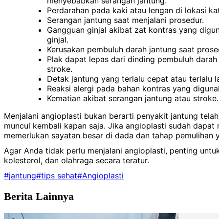
menyebabkan serangan jantung.
Perdarahan pada kaki atau lengan di lokasi ka
Serangan jantung saat menjalani prosedur.
Gangguan ginjal akibat zat kontras yang digu
ginjal.
Kerusakan pembuluh darah jantung saat prosed
Plak dapat lepas dari dinding pembuluh dar
stroke.
Detak jantung yang terlalu cepat atau terlalu 
Reaksi alergi pada bahan kontras yang diguna
Kematian akibat serangan jantung atau stroke.
Menjalani angioplasti bukan berarti penyakit jantung tel
muncul kembali kapan saja. Jika angioplasti sudah dapat 
memerlukan sayatan besar di dada dan tahap pemulihan y
Agar Anda tidak perlu menjalani angioplasti, penting u
kolesterol, dan olahraga secara teratur.
#jantung
#tips sehat
#Angioplasti
Berita Lainnya