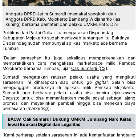
Anggota DPRD Jatim Sumardi (memakai songkok) dan
Anggota DPRD Kab. Mojokerto Bambang Widjanarko (jas
kuning) bersama pemateri dan pelaku UMKM. Foto: Dini
Politikus dari Partai Golkar itu mengatakan Disperindag
Kabupaten Mojokerto sudah menjawab tantangan itu. Buktinya,
Disperindag sudah mempunyai aplikasi marketplace bernama
Tumbas.
“Dalam sarasehan itu juga sekaligus memperkenalkan dan
mempraktikkan cara mengakses marketplace milik Pemkab
Mojokerto bernama Tumbas,” ujar
Cak Sumardi (CS)
.
Sumardi mengatakan ratusan pelaku usaha yang mengikuti
sarasehan ini diharapkan siap untuk
go gigital
. Selain bisa
mengunggah produknya di aplikasi milik Pemkab Mojokerto,
Sumardi juga berharap pelaku usaha bisa meniru jejak
owner
Degusto untuk bisa memanfaatkan media sosial sebagai ajang
promosi dan meyakinkan pembeli hingga bisa menekan biaya
pemasaran (
marketing
).
BACA:
Cak Sumardi Dukung UMKM Jombang Naik Kelas
lewat Edukasi Digital dan Legalitas
“Kami berharap setelah sarasehan ini ada kemanfaatan langsung