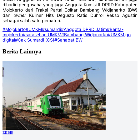
dihadiri pengusaha yang juga Anggota Komisi II DPRD Kabupaten
Mojokerto dari Fraksi Partai Golkar
Bambang Widjanarko (BW)
dan
owner
Kuliner Hits Degusto Ratis Duhrol Rekso Agustin
sebagai salah satu pemateri.
#Mojokerto
#UMKM
#sumardi
#Anggota DPRD Jatim
#Berita-
mojokerto
#sarasehan UMKM
#Bambang Widjanarko
#UMKM go
digital
#Cak Sumardi (CS)
#Sahabat BW
Berita Lainnya
EKBIS