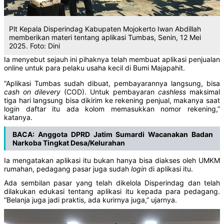
Plt Kepala Disperindag Kabupaten Mojokerto Iwan Abdillah
memberikan materi tentang aplikasi Tumbas, Senin, 12 Mei
2025. Foto: Dini
Ia menyebut sejauh ini pihaknya telah membuat aplikasi penjualan
online untuk para pelaku usaha kecil di Bumi Majapahit.
“Aplikasi Tumbas sudah dibuat, pembayarannya langsung, bisa
cash on dilevery
(COD). Untuk pembayaran
cashless
maksimal
tiga hari langsung bisa dikirim ke rekening penjual, makanya saat
login daftar itu ada kolom memasukkan nomor rekening,”
katanya.
BACA:
Anggota DPRD Jatim Sumardi Wacanakan Badan
Narkoba Tingkat Desa/Kelurahan
Ia mengatakan aplikasi itu bukan hanya bisa diakses oleh UMKM
rumahan, pedagang pasar juga sudah
login
di aplikasi itu.
Ada sembilan pasar yang telah dikelola Disperindag dan telah
dilakukan edukasi tentang aplikasi itu kepada para pedagang.
“Belanja juga jadi praktis, ada kurirnya juga,” ujarnya.