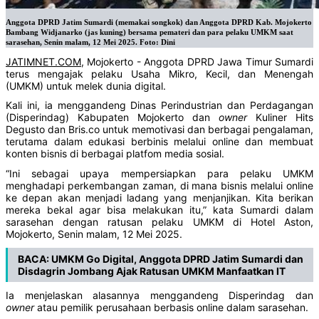
Anggota DPRD Jatim Sumardi (memakai songkok) dan Anggota DPRD Kab. Mojokerto
Bambang Widjanarko (jas kuning) bersama pemateri dan para pelaku UMKM saat
sarasehan, Senin malam, 12 Mei 2025. Foto: Dini
JATIMNET.COM
, Mojokerto - Anggota DPRD Jawa Timur Sumardi
terus mengajak pelaku Usaha Mikro, Kecil, dan Menengah
(UMKM) untuk melek dunia digital.
Kali ini, ia menggandeng Dinas Perindustrian dan Perdagangan
(Disperindag) Kabupaten Mojokerto dan
owner
Kuliner Hits
Degusto dan Bris.co untuk memotivasi dan berbagai pengalaman,
terutama dalam edukasi berbinis melalui online dan membuat
konten bisnis di berbagai platfom media sosial.
“Ini sebagai upaya mempersiapkan para pelaku UMKM
menghadapi perkembangan zaman, di mana bisnis melalui online
ke depan akan menjadi ladang yang menjanjikan. Kita berikan
mereka bekal agar bisa melakukan itu,” kata Sumardi dalam
sarasehan dengan ratusan pelaku UMKM di Hotel Aston,
Mojokerto, Senin malam, 12 Mei 2025.
BACA:
UMKM Go Digital, Anggota DPRD Jatim Sumardi dan
Disdagrin Jombang Ajak Ratusan UMKM Manfaatkan IT
Ia menjelaskan alasannya menggandeng Disperindag dan
owner
atau pemilik perusahaan berbasis online dalam sarasehan.