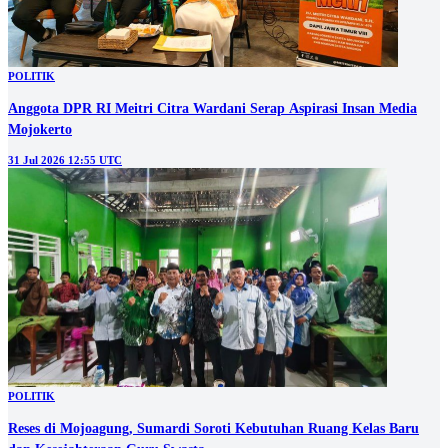
POLITIK
Anggota DPR RI Meitri Citra Wardani Serap Aspirasi Insan Media
Mojokerto
31 Jul 2026 12:55 UTC
POLITIK
Reses di Mojoagung, Sumardi Soroti Kebutuhan Ruang Kelas Baru