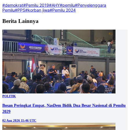
#demokrat
#Pemilu 2019
#AHY
#pemilu
#Penyelenggara
Pemilu
#PPS
#korban jiwa
#Pemilu 2024
Berita Lainnya
POLITIK
Bosan Peringkat Empat, NasDem Bidik Dua Besar Nasional di Pemilu
2029
02 Aug 2026 11:46 UTC