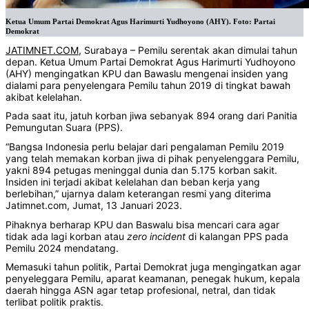
Ketua Umum Partai Demokrat Agus Harimurti Yudhoyono (AHY). Foto: Partai
Demokrat
JATIMNET.COM
, Surabaya – Pemilu serentak akan dimulai tahun
depan. Ketua Umum Partai Demokrat Agus Harimurti Yudhoyono
(AHY) mengingatkan KPU dan Bawaslu mengenai insiden yang
dialami para penyelengara Pemilu tahun 2019 di tingkat bawah
akibat kelelahan.
Pada saat itu, jatuh korban jiwa sebanyak 894 orang dari Panitia
Pemungutan Suara (PPS).
“Bangsa Indonesia perlu belajar dari pengalaman Pemilu 2019
yang telah memakan korban jiwa di pihak penyelenggara Pemilu,
yakni 894 petugas meninggal dunia dan 5.175 korban sakit.
Insiden ini terjadi akibat kelelahan dan beban kerja yang
berlebihan,” ujarnya dalam keterangan resmi yang diterima
Jatimnet.com, Jumat, 13 Januari 2023.
Pihaknya berharap KPU dan Baswalu bisa mencari cara agar
tidak ada lagi korban atau
zero
incident
di kalangan PPS pada
Pemilu 2024 mendatang.
Memasuki tahun politik, Partai Demokrat juga mengingatkan agar
penyeleggara Pemilu, aparat keamanan, penegak hukum, kepala
daerah hingga ASN agar tetap profesional, netral, dan tidak
terlibat politik praktis.