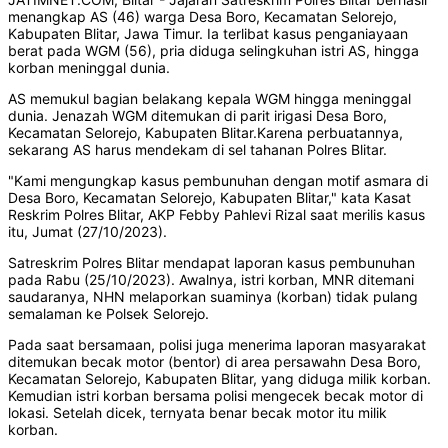
menangkap AS (46) warga Desa Boro, Kecamatan Selorejo,
Kabupaten Blitar, Jawa Timur. Ia terlibat kasus penganiayaan
berat pada WGM (56), pria diduga selingkuhan istri AS, hingga
korban meninggal dunia.
AS memukul bagian belakang kepala WGM hingga meninggal
dunia. Jenazah WGM ditemukan di parit irigasi Desa Boro,
Kecamatan Selorejo, Kabupaten Blitar.Karena perbuatannya,
sekarang AS harus mendekam di sel tahanan Polres Blitar.
"Kami mengungkap kasus pembunuhan dengan motif asmara di
Desa Boro, Kecamatan Selorejo, Kabupaten Blitar," kata Kasat
Reskrim Polres Blitar, AKP Febby Pahlevi Rizal saat merilis kasus
itu, Jumat (27/10/2023).
Satreskrim Polres Blitar mendapat laporan kasus pembunuhan
pada Rabu (25/10/2023). Awalnya, istri korban, MNR ditemani
saudaranya, NHN melaporkan suaminya (korban) tidak pulang
semalaman ke Polsek Selorejo.
Pada saat bersamaan, polisi juga menerima laporan masyarakat
ditemukan becak motor (bentor) di area persawahn Desa Boro,
Kecamatan Selorejo, Kabupaten Blitar, yang diduga milik korban.
Kemudian istri korban bersama polisi mengecek becak motor di
lokasi. Setelah dicek, ternyata benar becak motor itu milik
korban.