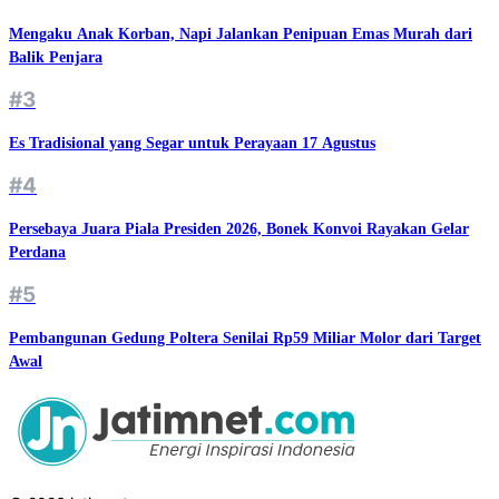
Mengaku Anak Korban, Napi Jalankan Penipuan Emas Murah dari
Balik Penjara
#3
Es Tradisional yang Segar untuk Perayaan 17 Agustus
#4
Persebaya Juara Piala Presiden 2026, Bonek Konvoi Rayakan Gelar
Perdana
#5
Pembangunan Gedung Poltera Senilai Rp59 Miliar Molor dari Target
Awal