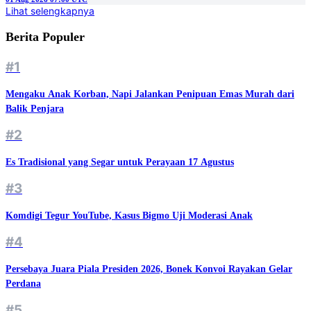
Lihat selengkapnya
Berita Populer
#1
Mengaku Anak Korban, Napi Jalankan Penipuan Emas Murah dari
Balik Penjara
#2
Es Tradisional yang Segar untuk Perayaan 17 Agustus
#3
Komdigi Tegur YouTube, Kasus Bigmo Uji Moderasi Anak
#4
Persebaya Juara Piala Presiden 2026, Bonek Konvoi Rayakan Gelar
Perdana
#5