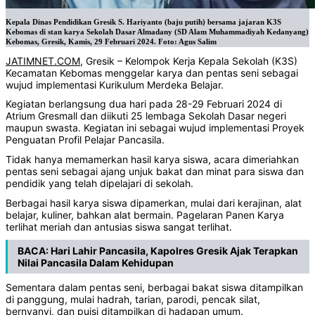
Kepala Dinas Pendidikan Gresik S. Hariyanto (baju putih) bersama jajaran K3S
Kebomas di stan karya Sekolah Dasar Almadany (SD Alam Muhammadiyah Kedanyang)
Kebomas, Gresik, Kamis, 29 Februari 2024. Foto: Agus Salim
JATIMNET.COM
, Gresik – Kelompok Kerja Kepala Sekolah (K3S)
Kecamatan Kebomas menggelar karya dan pentas seni sebagai
wujud implementasi Kurikulum Merdeka Belajar.
Kegiatan berlangsung dua hari pada 28-29 Februari 2024 di
Atrium Gresmall dan diikuti 25 lembaga Sekolah Dasar negeri
maupun swasta. Kegiatan ini sebagai wujud implementasi Proyek
Penguatan Profil Pelajar Pancasila.
Tidak hanya memamerkan hasil karya siswa, acara dimeriahkan
pentas seni sebagai ajang unjuk bakat dan minat para siswa dan
pendidik yang telah dipelajari di sekolah.
Berbagai hasil karya siswa dipamerkan, mulai dari kerajinan, alat
belajar, kuliner, bahkan alat bermain. Pagelaran Panen Karya
terlihat meriah dan antusias siswa sangat terlihat.
BACA:
Hari Lahir Pancasila, Kapolres Gresik Ajak Terapkan
Nilai Pancasila Dalam Kehidupan
Sementara dalam pentas seni, berbagai bakat siswa ditampilkan
di panggung, mulai hadrah, tarian, parodi, pencak silat,
bernyanyi, dan puisi ditampilkan di hadapan umum.