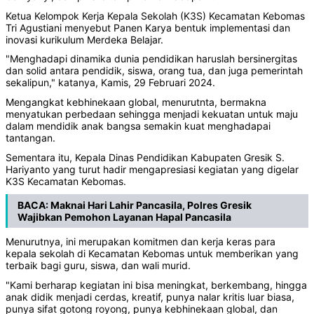
Ketua Kelompok Kerja Kepala Sekolah (K3S) Kecamatan Kebomas
Tri Agustiani menyebut Panen Karya bentuk implementasi dan
inovasi kurikulum Merdeka Belajar.
"Menghadapi dinamika dunia pendidikan haruslah bersinergitas
dan solid antara pendidik, siswa, orang tua, dan juga pemerintah
sekalipun," katanya, Kamis, 29 Februari 2024.
Mengangkat kebhinekaan global, menurutnta, bermakna
menyatukan perbedaan sehingga menjadi kekuatan untuk maju
dalam mendidik anak bangsa semakin kuat menghadapai
tantangan.
Sementara itu, Kepala Dinas Pendidikan Kabupaten Gresik S.
Hariyanto yang turut hadir mengapresiasi kegiatan yang digelar
K3S Kecamatan Kebomas.
BACA:
Maknai Hari Lahir Pancasila, Polres Gresik
Wajibkan Pemohon Layanan Hapal Pancasila
Menurutnya, ini merupakan komitmen dan kerja keras para
kepala sekolah di Kecamatan Kebomas untuk memberikan yang
terbaik bagi guru, siswa, dan wali murid.
"Kami berharap kegiatan ini bisa meningkat, berkembang, hingga
anak didik menjadi cerdas, kreatif, punya nalar kritis luar biasa,
punya sifat gotong royong, punya kebhinekaan global, dan