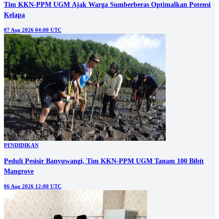
Tim KKN-PPM UGM Ajak Warga Sumberberas Optimalkan Potensi
Kelapa
07 Aug 2026 04:00 UTC
PENDIDIKAN
Peduli Pesisir Banyuwangi, Tim KKN-PPM UGM Tanam 100 Bibit
Mangrove
06 Aug 2026 12:00 UTC